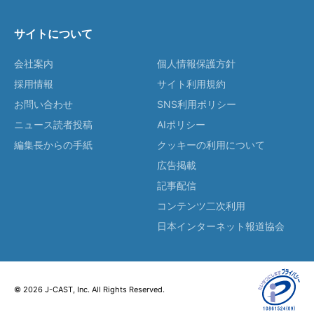
サイトについて
会社案内
個人情報保護方針
採用情報
サイト利用規約
お問い合わせ
SNS利用ポリシー
ニュース読者投稿
AIポリシー
編集長からの手紙
クッキーの利用について
広告掲載
記事配信
コンテンツ二次利用
日本インターネット報道協会
© 2026 J-CAST, Inc. All Rights Reserved.