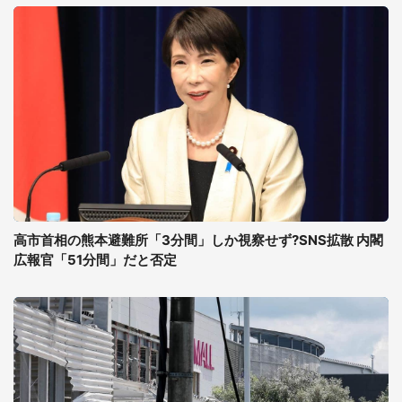
高市首相の熊本避難所「3分間」しか視察せず?SNS拡散 内閣
広報官「51分間」だと否定