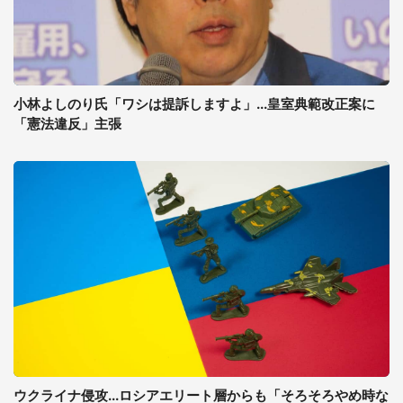
小林よしのり氏「ワシは提訴しますよ」...皇室典範改正案に
「憲法違反」主張
ウクライナ侵攻...ロシアエリート層からも「そろそろやめ時な