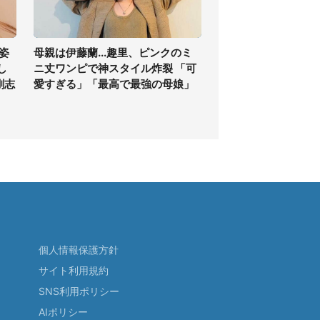
姿
母親は伊藤蘭...趣里、ピンクのミ
し
ニ丈ワンピで神スタイル炸裂 「可
剛志
愛すぎる」「最高で最強の母娘」
個人情報保護方針
サイト利用規約
SNS利用ポリシー
AIポリシー