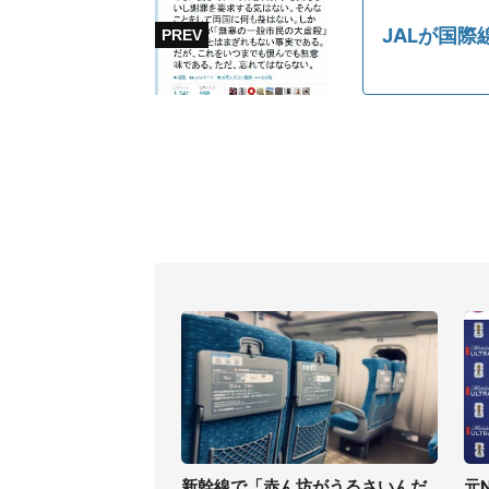
JALが国
新幹線で「赤ん坊がうるさいんだ
元