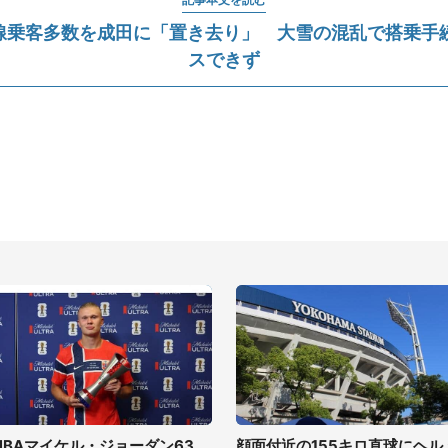
際線乗客多数を成田に「置き去り」 大雪の混乱で搭乗手
スできず
NBAマイケル・ジョーダン63
顔面付近の155キロ直球にヘル