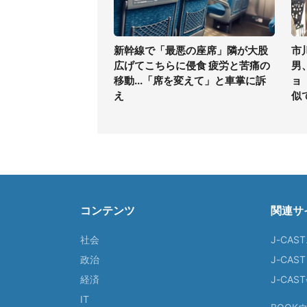
新幹線で「最悪の座席」隣が大股
市
広げてこちらに侵食 疲労と苦痛の
男
移動...「席を変えて」と車掌に訴
ョ
え
似
コンテンツ
関連サ
社会
J-CAS
政治
J-CAS
経済
J-CA
IT