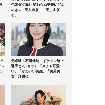
宮
色気ダダ漏れ 変わらぬ美貌にどよ
必
めき...「美人過ぎ」「美しすぎ
る」
で
元卓球・石川佳純、イケメン陸上
エレ
選手と2ショット 「メチャ可愛
ラ
い」「かわいい笑顔」「美男美
女」話題に