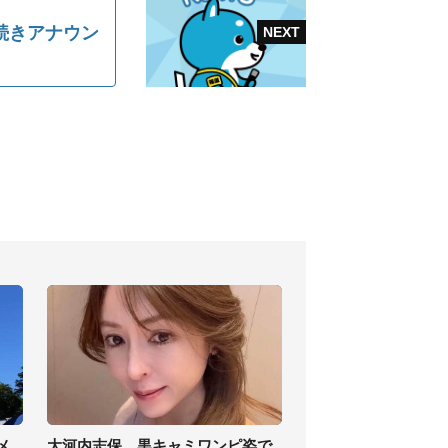
続きアナウン
メ
大河内志保、黒キャミワンピ姿で