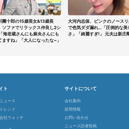
川團十郎の15歳長女&13歳長
大河内志保、ピンクのノースリ
、ソファでリラックス仲良し2シ
で色気ダダ漏れ...「圧倒的な美
 「海老蔵さんにも麻央さんにも
さ」「綺麗すぎ!」 元夫は新庄
てますね」「大人になったな~」
イト
サイトについて
Tニュース
会社案内
Tトレンド
採用情報
ST会社ウォッチ
お問い合わせ
ニュース読者投稿