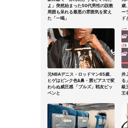
よ」突然始まった50代男性の説教
歳
周囲も呆れる最悪の雰囲気を変え
ー
た「一喝」
ド
元NBAデニス・ロッドマン65歳、
井
ヒゲはピンク色&鼻・唇ピアスで変
る
わらぬ威圧感 「ブルズ」戦友ピッ
級
ペンと
王