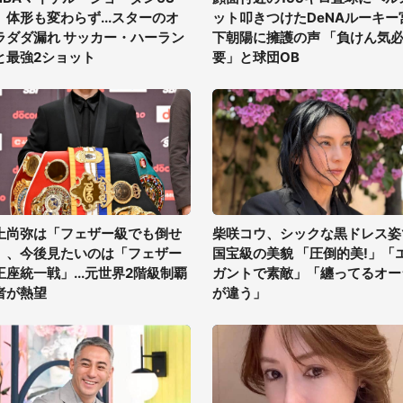
、体形も変わらず...スターのオ
ット叩きつけたDeNAルーキー
ラダダ漏れ サッカー・ハーラン
下朝陽に擁護の声 「負けん気
と最強2ショット
要」と球団OB
上尚弥は「フェザー級でも倒せ
柴咲コウ、シックな黒ドレス姿
」、今後見たいのは「フェザー
国宝級の美貌 「圧倒的美!」「
王座統一戦」...元世界2階級制覇
ガントで素敵」「纏ってるオー
者が熱望
が違う」