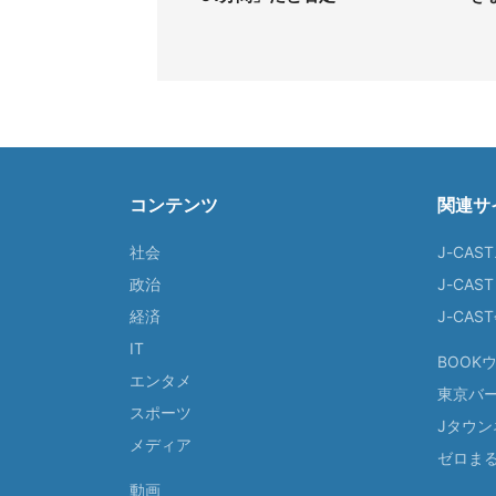
コンテンツ
関連サ
社会
J-CAS
政治
J-CAS
経済
J-CA
IT
BOOK
エンタメ
東京バ
スポーツ
Jタウン
メディア
ゼロま
動画