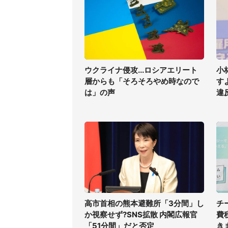
ウクライナ侵攻...ロシアエリート
小
層からも「そろそろやめ時なので
す
は」の声
違
高市首相の熊本避難所「3分間」し
チ
か視察せず?SNS拡散 内閣広報官
費
「51分間」だと否定
き