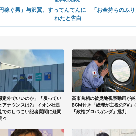
億円稼ぐ男」与沢翼、すってんてんに 「お金持ちのふり
れたと告白
想定外でいいのか」「戻ってい
高市首相の被災地視察動画が炎
とアナウンスは?」 イオン社長
BGM付き「総理が主役のPV」
見でのしつこい記者質問に疑問
「政権プロパガンダ」批判
続々