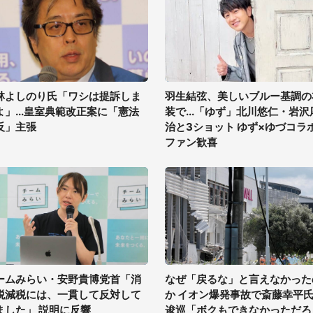
林よしのり氏「ワシは提訴しま
羽生結弦、美しいブルー基調の
よ」...皇室典範改正案に「憲法
装で...「ゆず」北川悠仁・岩沢
反」主張
治と3ショット ゆず×ゆづコラ
ファン歓喜
ームみらい・安野貴博党首「消
なぜ「戻るな」と言えなかった
税減税には、一貫して反対して
か イオン爆発事故で斎藤幸平
ました」 説明に反響
逡巡「ボクもできなかっただろ