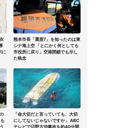
衣
熊本市長「震度7」を知ったのは東
厚
シナ海上空 「とにかく何としても
ボに
市役所に戻り」空港閉鎖でも示し
た執念
の
「命大切だと言っていても、大切
氏も
にしてないじゃないですか」 ABC
う
テレビで辺野古沖事故を約40分間