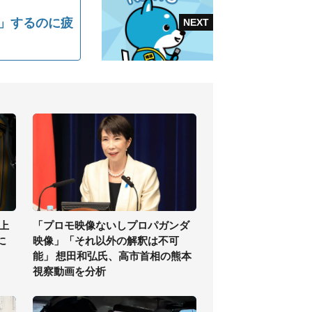
」するのに疲
上
「プロモ映像ないしプロパガンダ
に
映像」「それ以外の解釈は不可
能」 想田和弘氏、高市首相の熊本
視察動画を分析