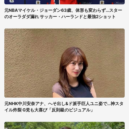
元NBAマイケル・ジョーダン63歳、体形も変わらず...スター
のオーラダダ漏れ サッカー・ハーランドと最強2ショット
元NHK中川安奈アナ、へそ出し&ド派手巨人ユニ姿で...神スタ
イル炸裂 G党も大喜び「反則級のビジュアル」