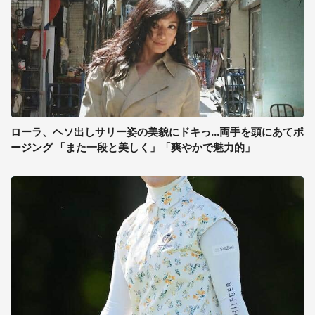
ローラ、ヘソ出しサリー姿の美貌にドキっ...両手を頭にあてポ
ージング 「また一段と美しく」「爽やかで魅力的」