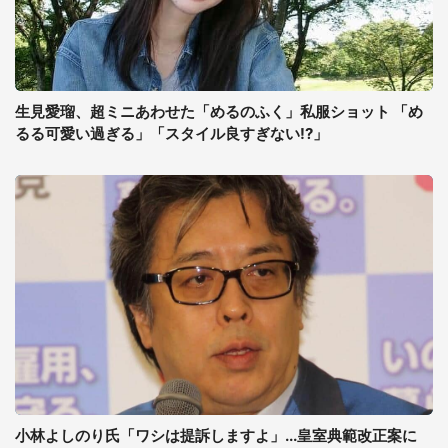
生見愛瑠、超ミニあわせた「めるのふく」私服ショット 「め
るる可愛い過ぎる」「スタイル良すぎない!?」
小林よしのり氏「ワシは提訴しますよ」...皇室典範改正案に