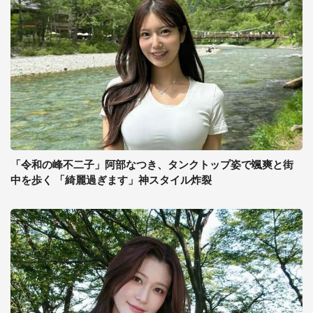
「令和の峰不二子」阿部なつき、タンクトップ姿で颯爽と街
中を歩く 「綺麗過ぎます」神スタイル炸裂