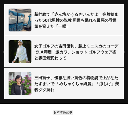
新幹線で「赤ん坊がうるさいんだよ」突然始ま
った50代男性の説教 周囲も呆れる最悪の雰囲
気を変えた「一喝」
女子ゴルフの吉田優利、膝上ミニスカのコーデ
でLA満喫「激カワ」ショット ゴルフウェア姿
と雰囲気変わって
三田寛子、優雅な淡い黄色の着物姿で上品なた
たずまいで 「めちゃくちゃ綺麗」「涼しげ」美
貌ダダ漏れ
おすすめ記事