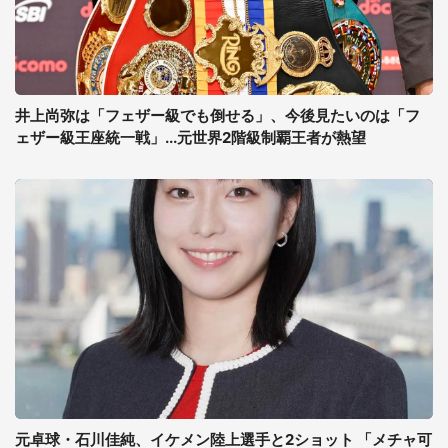
井上尚弥は「フェザー級でも倒せる」、今後見たいのは「フ
ェザー級王座統一戦」...元世界2階級制覇王者が熱望
元卓球・石川佳純、イケメン陸上選手と2ショット 「メチャ可