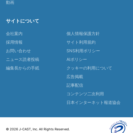
動画
サイトについて
会社案内
個人情報保護方針
採用情報
サイト利用規約
お問い合わせ
SNS利用ポリシー
ニュース読者投稿
AIポリシー
編集長からの手紙
クッキーの利用について
広告掲載
記事配信
コンテンツ二次利用
日本インターネット報道協会
© 2026 J-CAST, Inc. All Rights Reserved.