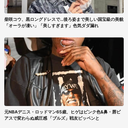
柴咲コウ、黒ロングドレスで...後ろ姿まで美しい国宝級の美貌
「オーラが凄い」「美しすぎます」色気ダダ漏れ
元NBAデニス・ロッドマン65歳、ヒゲはピンク色&鼻・唇ピ
アスで変わらぬ威圧感 「ブルズ」戦友ピッペンと