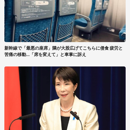
新幹線で「最悪の座席」隣が大股広げてこちらに侵食 疲労と
苦痛の移動...「席を変えて」と車掌に訴え