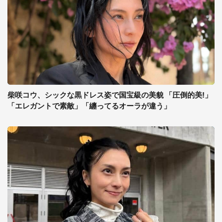
柴咲コウ、シックな黒ドレス姿で国宝級の美貌 「圧倒的美!」
「エレガントで素敵」「纏ってるオーラが違う」