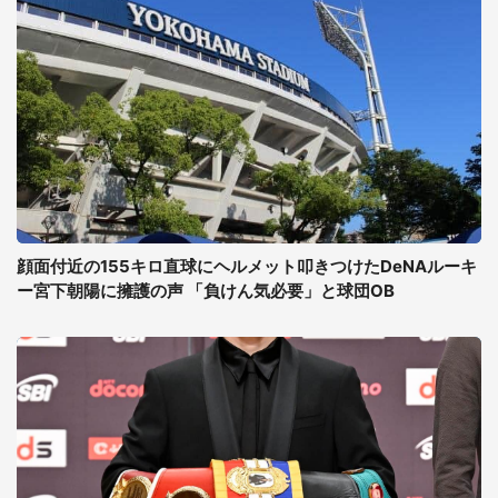
顔面付近の155キロ直球にヘルメット叩きつけたDeNAルーキ
ー宮下朝陽に擁護の声 「負けん気必要」と球団OB