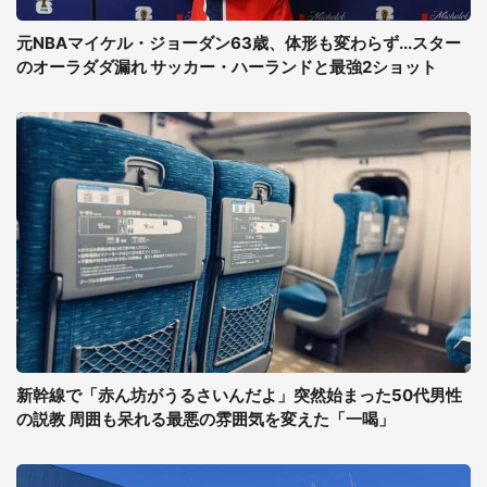
元NBAマイケル・ジョーダン63歳、体形も変わらず...スター
のオーラダダ漏れ サッカー・ハーランドと最強2ショット
新幹線で「赤ん坊がうるさいんだよ」突然始まった50代男性
の説教 周囲も呆れる最悪の雰囲気を変えた「一喝」