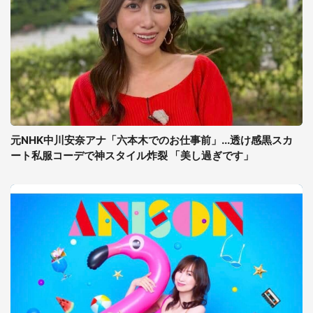
元NHK中川安奈アナ「六本木でのお仕事前」...透け感黒スカ
ート私服コーデで神スタイル炸裂 「美し過ぎです」