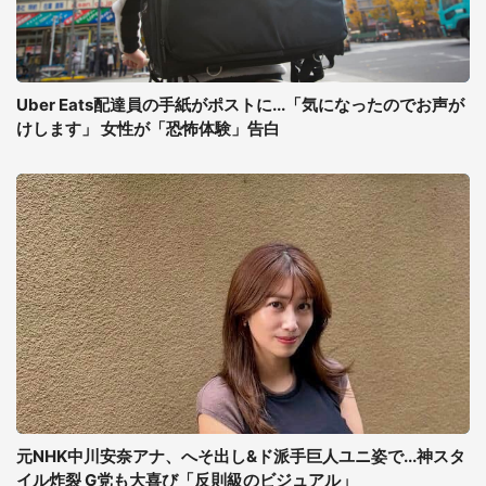
Uber Eats配達員の手紙がポストに...「気になったのでお声が
けします」 女性が「恐怖体験」告白
元NHK中川安奈アナ、へそ出し&ド派手巨人ユニ姿で...神スタ
イル炸裂 G党も大喜び「反則級のビジュアル」