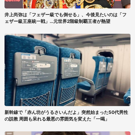
井上尚弥は「フェザー級でも倒せる」、今後見たいのは「フ
ェザー級王座統一戦」...元世界2階級制覇王者が熱望
新幹線で「赤ん坊がうるさいんだよ」突然始まった50代男性
の説教 周囲も呆れる最悪の雰囲気を変えた「一喝」