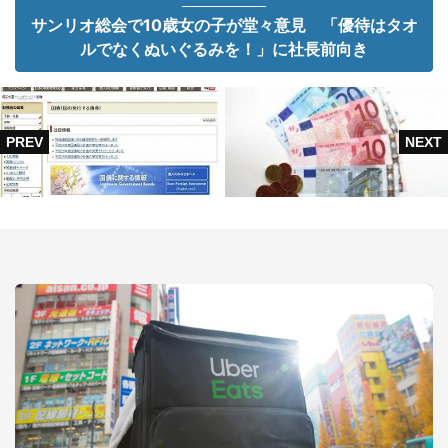
サンリオ総会で10歳女の子が堂々意見 「優待はタオ
ルでなくぬいぐるみを！」に社長前向き