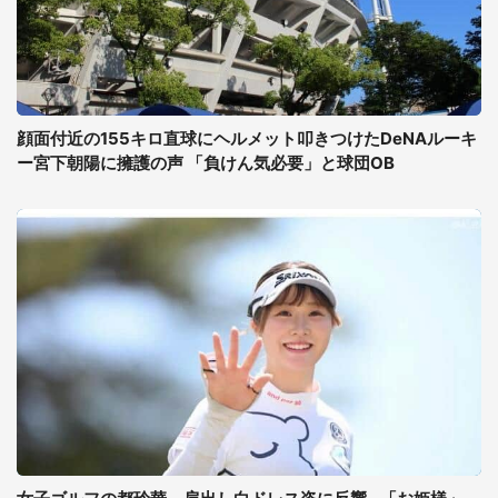
顔面付近の155キロ直球にヘルメット叩きつけたDeNAルーキ
ー宮下朝陽に擁護の声 「負けん気必要」と球団OB