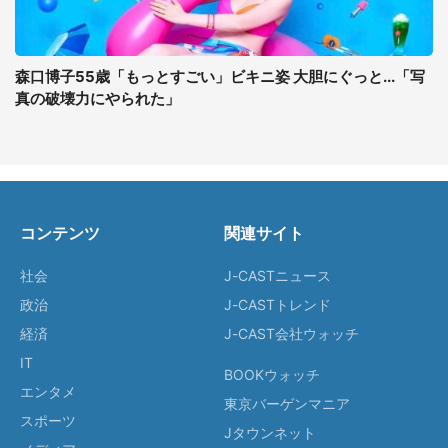
森口博子55歳「もっとすごい」ビキニ姿 大胆にぐっと...「写
真の破壊力にやられた」
コンテンツ
関連サイト
社会
J-CASTニュース
政治
J-CASTトレンド
経済
J-CAST会社ウォッチ
IT
BOOKウォッチ
エンタメ
東京バーゲンマニア
スポーツ
Jタウンネット