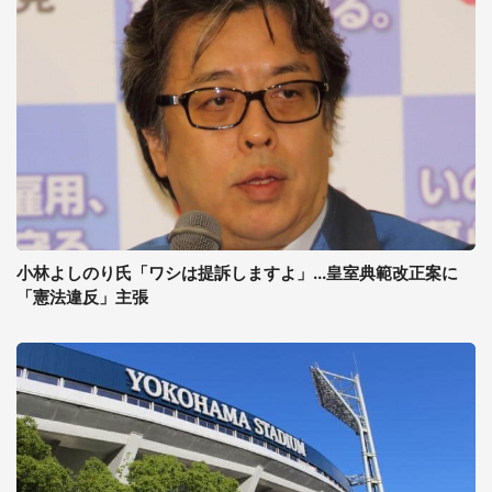
小林よしのり氏「ワシは提訴しますよ」...皇室典範改正案に
「憲法違反」主張