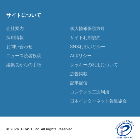
サイトについて
会社案内
個人情報保護方針
採用情報
サイト利用規約
お問い合わせ
SNS利用ポリシー
ニュース読者投稿
AIポリシー
編集長からの手紙
クッキーの利用について
広告掲載
記事配信
コンテンツ二次利用
日本インターネット報道協会
© 2026 J-CAST, Inc. All Rights Reserved.