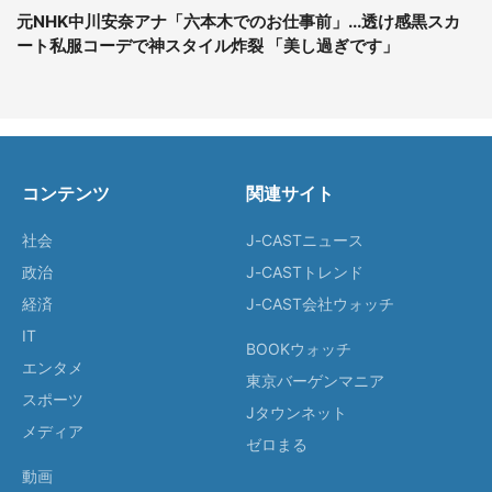
元NHK中川安奈アナ「六本木でのお仕事前」...透け感黒スカ
ート私服コーデで神スタイル炸裂 「美し過ぎです」
コンテンツ
関連サイト
社会
J-CASTニュース
政治
J-CASTトレンド
経済
J-CAST会社ウォッチ
IT
BOOKウォッチ
エンタメ
東京バーゲンマニア
スポーツ
Jタウンネット
メディア
ゼロまる
動画