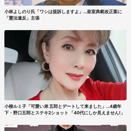
小林よしのり氏「ワシは提訴しますよ」...皇室典範改正案に
「憲法違反」主張
小柳ルミ子「可愛い弟 五郎とデートして来ました」...4歳年
下・野口五郎とステキ2ショット 「40代にしか見えません!」