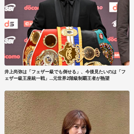
井上尚弥は「フェザー級でも倒せる」、今後見たいのは「フ
ェザー級王座統一戦」...元世界2階級制覇王者が熱望