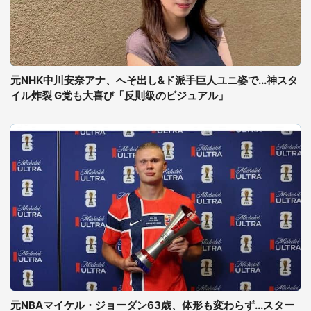
元NHK中川安奈アナ、へそ出し&ド派手巨人ユニ姿で...神スタ
イル炸裂 G党も大喜び「反則級のビジュアル」
元NBAマイケル・ジョーダン63歳、体形も変わらず...スター