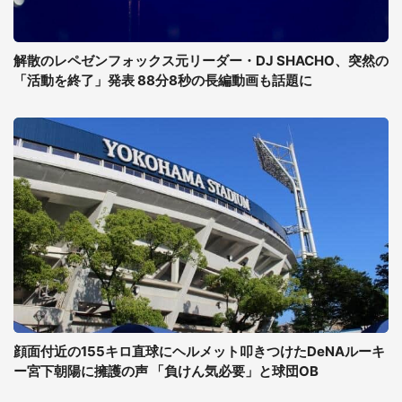
解散のレペゼンフォックス元リーダー・DJ SHACHO、突然の
「活動を終了」発表 88分8秒の長編動画も話題に
顔面付近の155キロ直球にヘルメット叩きつけたDeNAルーキ
ー宮下朝陽に擁護の声 「負けん気必要」と球団OB