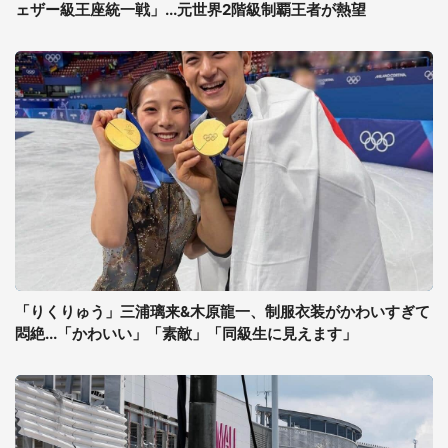
ェザー級王座統一戦」...元世界2階級制覇王者が熱望
「りくりゅう」三浦璃来&木原龍一、制服衣装がかわいすぎて
悶絶...「かわいい」「素敵」「同級生に見えます」