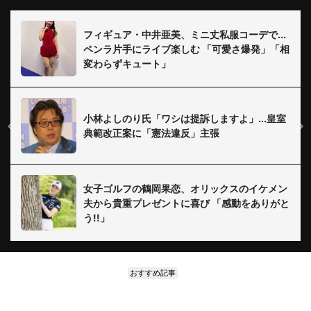
フィギュア・中井亜美、ミニ丈私服コーデで...
ペンラ片手にライブ楽しむ 「可愛さ爆発」「相
変わらずキュート」
小林よしのり氏「ワシは提訴しますよ」...皇室
典範改正案に「憲法違反」主張
女子ゴルフの鶴岡果恋、オリックスのイケメン
夫から貴重プレゼントに喜び 「感動をありがと
う!!」
おすすめ記事