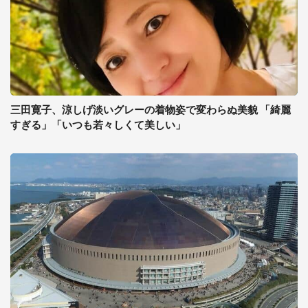
三田寛子、涼しげ淡いグレーの着物姿で変わらぬ美貌 「綺麗
すぎる」「いつも若々しくて美しい」