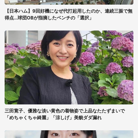
【日本ハム】9回好機になぜ代打起用したのか、連続三振で無
得点...球団OBが指摘したベンチの「選択」
三田寛子、優雅な淡い黄色の着物姿で上品なたたずまいで
「めちゃくちゃ綺麗」「涼しげ」美貌ダダ漏れ