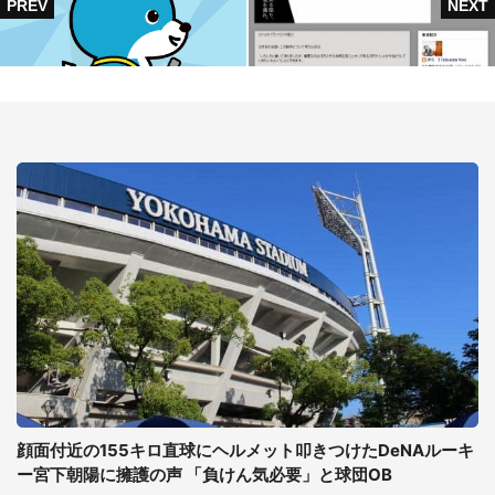
顔面付近の155キロ直球にヘルメット叩きつけたDeNAルーキ
ー宮下朝陽に擁護の声 「負けん気必要」と球団OB