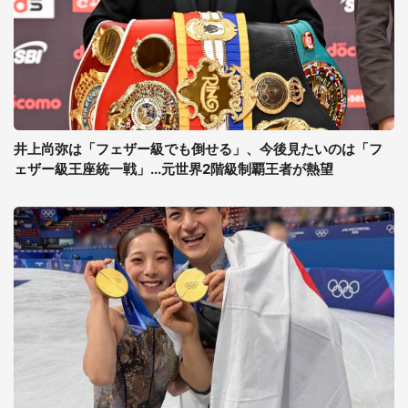
井上尚弥は「フェザー級でも倒せる」、今後見たいのは「フ
ェザー級王座統一戦」...元世界2階級制覇王者が熱望