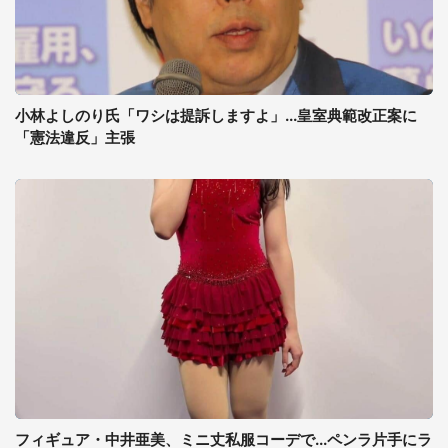
小林よしのり氏「ワシは提訴しますよ」...皇室典範改正案に
「憲法違反」主張
フィギュア・中井亜美、ミニ丈私服コーデで...ペンラ片手にラ