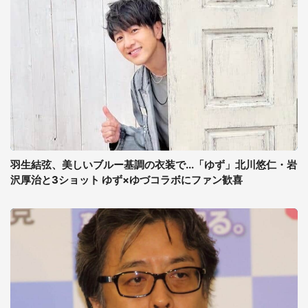
羽生結弦、美しいブルー基調の衣装で...「ゆず」北川悠仁・岩
沢厚治と3ショット ゆず×ゆづコラボにファン歓喜