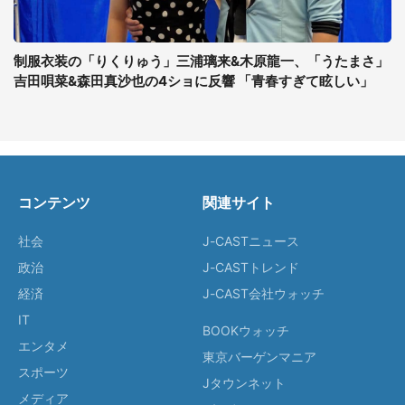
制服衣装の「りくりゅう」三浦璃来&木原龍一、「うたまさ」
吉田唄菜&森田真沙也の4ショに反響 「青春すぎて眩しい」
コンテンツ
関連サイト
社会
J-CASTニュース
政治
J-CASTトレンド
経済
J-CAST会社ウォッチ
IT
BOOKウォッチ
エンタメ
東京バーゲンマニア
スポーツ
Jタウンネット
メディア