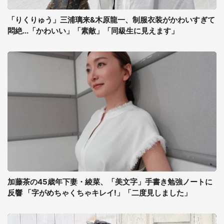
「りくりゅう」三浦璃来&木原龍一、制服衣装がかわいすぎて
悶絶...「かわいい」「素敵」「同級生に見えます」
加藤茶の45歳年下妻・綾菜、「美文字」手書き勉強ノートに
反響 「字がめちゃくちゃキレイ!」「二度見しました」