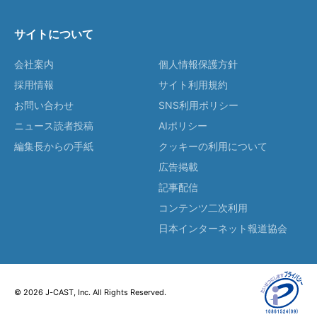
サイトについて
会社案内
個人情報保護方針
採用情報
サイト利用規約
お問い合わせ
SNS利用ポリシー
ニュース読者投稿
AIポリシー
編集長からの手紙
クッキーの利用について
広告掲載
記事配信
コンテンツ二次利用
日本インターネット報道協会
© 2026 J-CAST, Inc. All Rights Reserved.