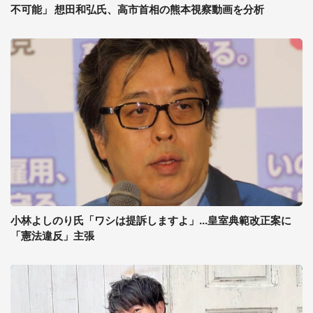
不可能」 想田和弘氏、高市首相の熊本視察動画を分析
小林よしのり氏「ワシは提訴しますよ」...皇室典範改正案に
「憲法違反」主張