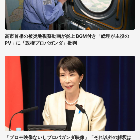
高市首相の被災地視察動画が炎上 BGM付き「総理が主役の
PV」に「政権プロパガンダ」批判
「プロモ映像ないしプロパガンダ映像」「それ以外の解釈は