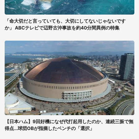
「命大切だと言っていても、大切にしてないじゃないです
か」 ABCテレビで辺野古沖事故を約40分間異例の特集
【日本ハム】9回好機になぜ代打起用したのか、連続三振で無
得点...球団OBが指摘したベンチの「選択」