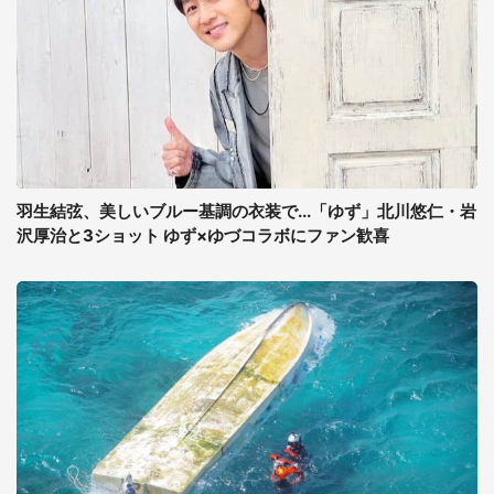
羽生結弦、美しいブルー基調の衣装で...「ゆず」北川悠仁・岩
沢厚治と3ショット ゆず×ゆづコラボにファン歓喜