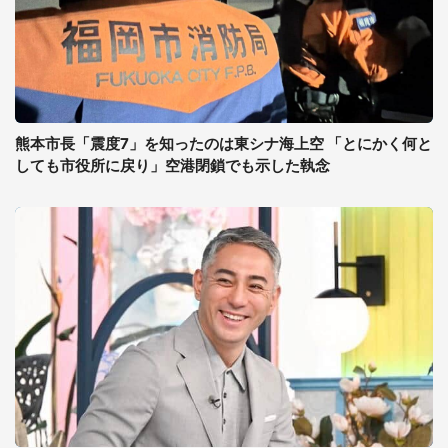
熊本市長「震度7」を知ったのは東シナ海上空 「とにかく何と
しても市役所に戻り」空港閉鎖でも示した執念