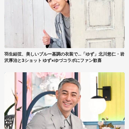
羽生結弦、美しいブルー基調の衣装で...「ゆず」北川悠仁・岩
沢厚治と3ショット ゆず×ゆづコラボにファン歓喜