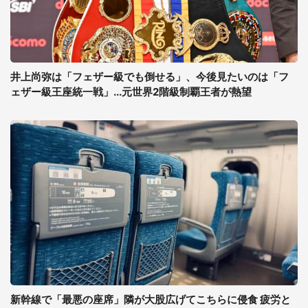
井上尚弥は「フェザー級でも倒せる」、今後見たいのは「フ
ェザー級王座統一戦」...元世界2階級制覇王者が熱望
新幹線で「最悪の座席」隣が大股広げてこちらに侵食 疲労と