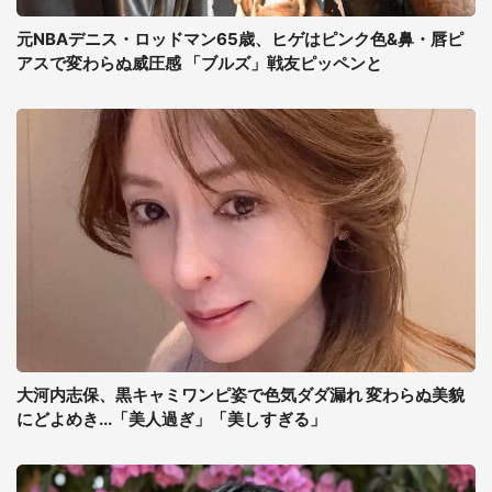
元NBAデニス・ロッドマン65歳、ヒゲはピンク色&鼻・唇ピ
アスで変わらぬ威圧感 「ブルズ」戦友ピッペンと
大河内志保、黒キャミワンピ姿で色気ダダ漏れ 変わらぬ美貌
にどよめき...「美人過ぎ」「美しすぎる」