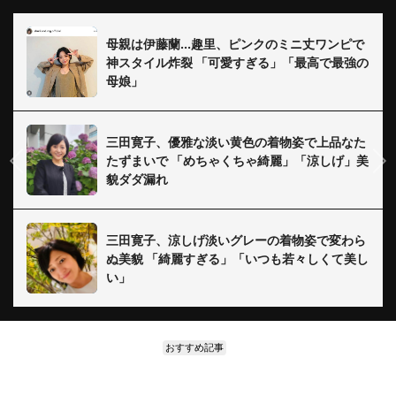
母親は伊藤蘭...趣里、ピンクのミニ丈ワンピで
神スタイル炸裂 「可愛すぎる」「最高で最強の
母娘」
三田寛子、優雅な淡い黄色の着物姿で上品なた
たずまいで 「めちゃくちゃ綺麗」「涼しげ」美
貌ダダ漏れ
三田寛子、涼しげ淡いグレーの着物姿で変わら
ぬ美貌 「綺麗すぎる」「いつも若々しくて美し
い」
おすすめ記事