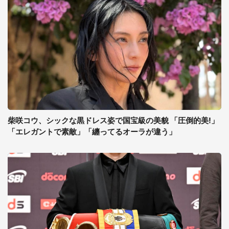
柴咲コウ、シックな黒ドレス姿で国宝級の美貌 「圧倒的美!」
「エレガントで素敵」「纏ってるオーラが違う」