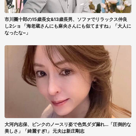
市川團十郎の15歳長女&13歳長男、ソファでリラックス仲良
し2ショ 「海老蔵さんにも麻央さんにも似てますね」「大人に
なったな~」
大河内志保、ピンクのノースリ姿で色気ダダ漏れ...「圧倒的な
美しさ」「綺麗すぎ!」 元夫は新庄剛志