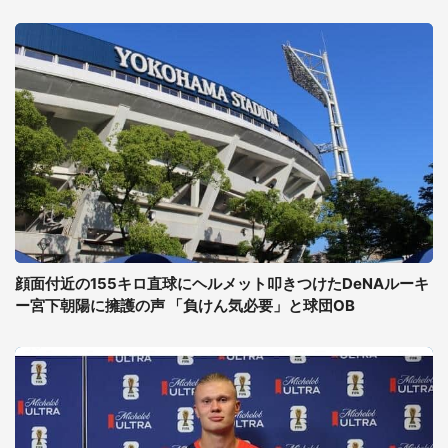
顔面付近の155キロ直球にヘルメット叩きつけたDeNAルーキ
ー宮下朝陽に擁護の声 「負けん気必要」と球団OB