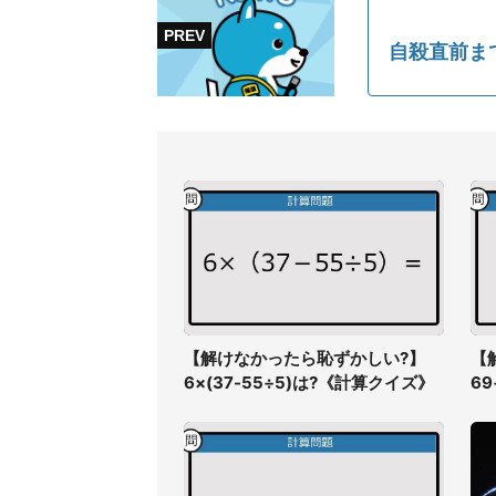
自殺直前ま
【解けなかったら恥ずかしい?】
【
6×(37-55÷5)は?《計算クイズ》
6