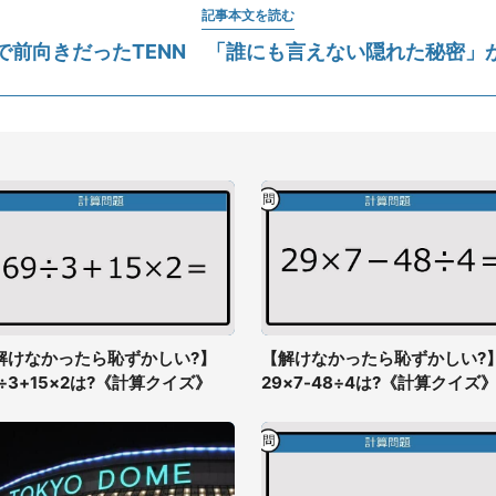
記事本文を読む
で前向きだったTENN 「誰にも言えない隠れた秘密」
解けなかったら恥ずかしい?】
【解けなかったら恥ずかしい?
9÷3+15×2は?《計算クイズ》
29×7-48÷4は?《計算クイズ