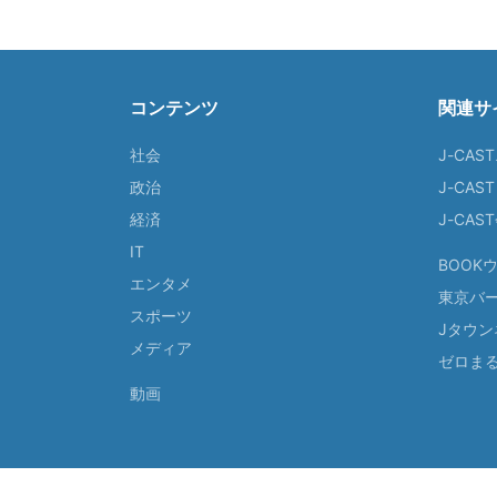
コンテンツ
関連サ
社会
J-CAS
政治
J-CAS
経済
J-CA
IT
BOOK
エンタメ
東京バ
スポーツ
Jタウン
メディア
ゼロま
動画