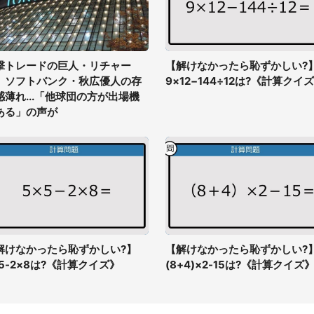
撃トレードの巨人・リチャー
【解けなかったら恥ずかしい?
、ソフトバンク・秋広優人の存
9×12−144÷12は?《計算クイ
感薄れ...「他球団の方が出場機
ある」の声が
解けなかったら恥ずかしい?】
【解けなかったら恥ずかしい?
×5-2×8は?《計算クイズ》
(8+4)×2-15は?《計算クイズ