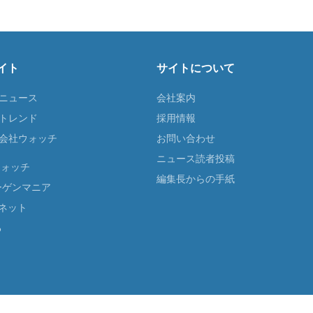
イト
サイトについて
Tニュース
会社案内
Tトレンド
採用情報
ST会社ウォッチ
お問い合わせ
ニュース読者投稿
ウォッチ
編集長からの手紙
ーゲンマニア
ネット
る