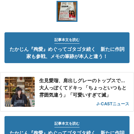
記事本文を読む
たかじん『殉愛』めぐってゴタゴタ続く 新たに作詞
家も参戦、メモの筆跡が本人と違う！
生見愛瑠、肩出しグレーのトップスで...
大人っぽくてドキっ 「ちょっといつもと
雰囲気違う」「可愛いすぎて滅」
J-CASTニュース
記事本文を読む
たかじん『殉愛』めぐってゴタゴタ続く 新たに作詞