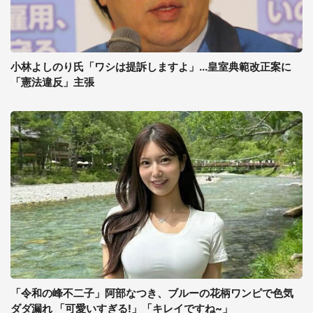
小林よしのり氏「ワシは提訴しますよ」...皇室典範改正案に
「憲法違反」主張
「令和の峰不二子」阿部なつき、ブルーの花柄ワンピで色気
ダダ漏れ 「可愛いすぎる!」「キレイですね~」