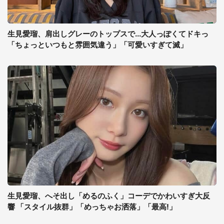
生見愛瑠、肩出しグレーのトップスで...大人っぽくてドキっ
「ちょっといつもと雰囲気違う」「可愛いすぎて滅」
生見愛瑠、へそ出し「めるのふく」コーデでかわいすぎ大反
響 「スタイル抜群」「めっちゃお洒落」「最高!」