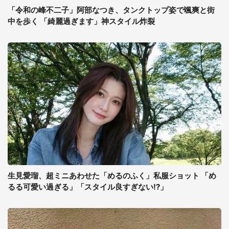
「令和の峰不二子」阿部なつき、タンクトップ姿で颯爽と街
中を歩く 「綺麗過ぎます」神スタイル炸裂
生見愛瑠、超ミニあわせた「めるのふく」私服ショット 「め
るる可愛い過ぎる」「スタイル良すぎない!?」