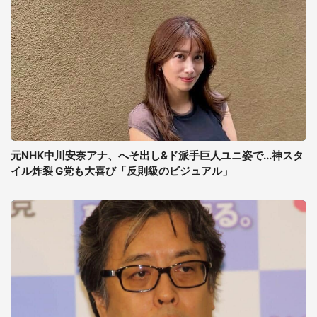
元NHK中川安奈アナ、へそ出し&ド派手巨人ユニ姿で...神スタ
イル炸裂 G党も大喜び「反則級のビジュアル」