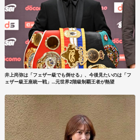
井上尚弥は「フェザー級でも倒せる」、今後見たいのは「フ
ェザー級王座統一戦」...元世界2階級制覇王者が熱望