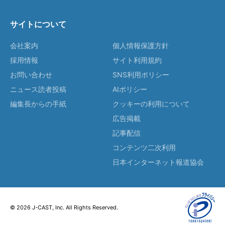
サイトについて
会社案内
個人情報保護方針
採用情報
サイト利用規約
お問い合わせ
SNS利用ポリシー
ニュース読者投稿
AIポリシー
編集長からの手紙
クッキーの利用について
広告掲載
記事配信
コンテンツ二次利用
日本インターネット報道協会
© 2026 J-CAST, Inc. All Rights Reserved.