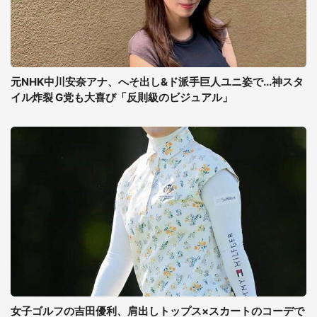
元NHK中川安奈アナ、へそ出し&ド派手巨人ユニ姿で...神スタ
イル炸裂 G党も大喜び「反則級のビジュアル」
女子ゴルフの吉田優利、肩出しトップス×スカートのコーデで