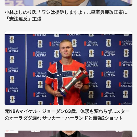
小林よしのり氏「ワシは提訴しますよ」...皇室典範改正案に
「憲法違反」主張
元NBAマイケル・ジョーダン63歳、体形も変わらず...スター
のオーラダダ漏れ サッカー・ハーランドと最強2ショット