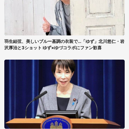
羽生結弦、美しいブルー基調の衣装で...「ゆず」北川悠仁・岩
沢厚治と3ショット ゆず×ゆづコラボにファン歓喜