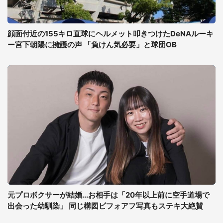
顔面付近の155キロ直球にヘルメット叩きつけたDeNAルーキ
ー宮下朝陽に擁護の声 「負けん気必要」と球団OB
元プロボクサーが結婚...お相手は「20年以上前に空手道場で
出会った幼馴染」 同じ構図ビフォアフ写真もステキ大絶賛