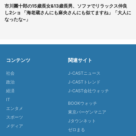
市川團十郎の15歳長女&13歳長男、ソファでリラックス仲良
し2ショ 「海老蔵さんにも麻央さんにも似てますね」「大人に
なったな~」
コンテンツ
関連サイト
社会
J-CASTニュース
政治
J-CASTトレンド
経済
J-CAST会社ウォッチ
IT
BOOKウォッチ
エンタメ
東京バーゲンマニア
スポーツ
Jタウンネット
メディア
ゼロまる