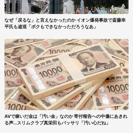
なぜ「戻るな」と言えなかったのか イオン爆発事故で斎藤幸
平氏も逡巡「ボクもできなかっただろうなあ」
AVで稼いだ金は「汚い金」なのか 寄付報告への中傷にあきれ
る声...スリムクラブ真栄田もバッサリ「汚い心だね」