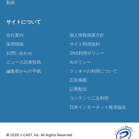
動画
サイトについて
会社案内
個人情報保護方針
採用情報
サイト利用規約
お問い合わせ
SNS利用ポリシー
ニュース読者投稿
AIポリシー
編集長からの手紙
クッキーの利用について
広告掲載
記事配信
コンテンツ二次利用
日本インターネット報道協会
© 2026 J-CAST, Inc. All Rights Reserved.