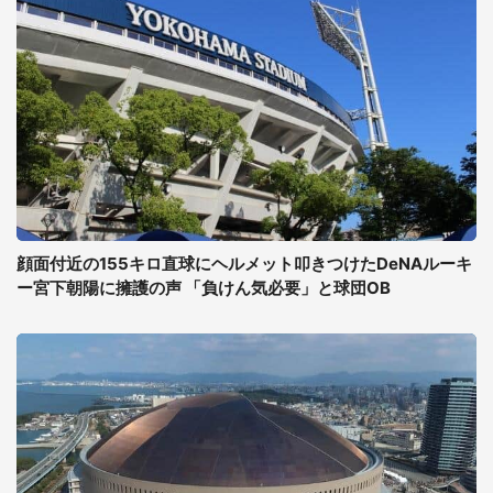
顔面付近の155キロ直球にヘルメット叩きつけたDeNAルーキ
ー宮下朝陽に擁護の声 「負けん気必要」と球団OB