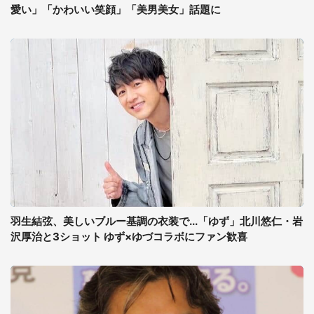
愛い」「かわいい笑顔」「美男美女」話題に
羽生結弦、美しいブルー基調の衣装で...「ゆず」北川悠仁・岩
沢厚治と3ショット ゆず×ゆづコラボにファン歓喜