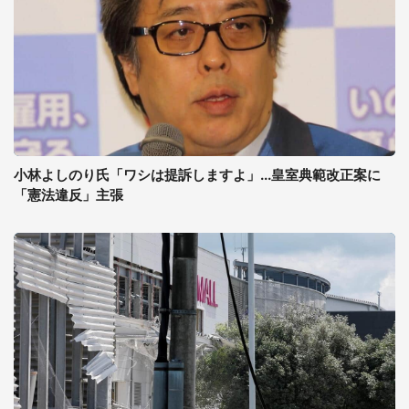
小林よしのり氏「ワシは提訴しますよ」...皇室典範改正案に
「憲法違反」主張