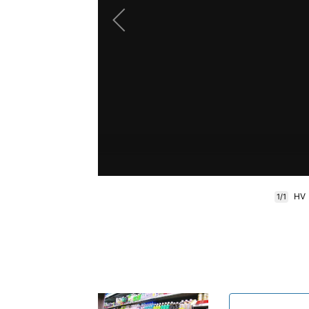
H
1/1