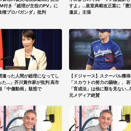
GM付き「総理が主役のPV」に
すよ」...皇室典範改正案に「憲
政権プロパガンダ」批判
違反」主張
間違った人間が総理になってし
【ドジャース】スクーバル獲得
った...」芥川賞作家が批判 高市
「スカウトの努力の賜物」、若
相「中傷動画」疑惑で
「育成法」は他に類を見ない...
元メディア絶賛