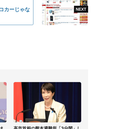
コカーじゃな
ま
高市首相の熊本避難所「3分間」し