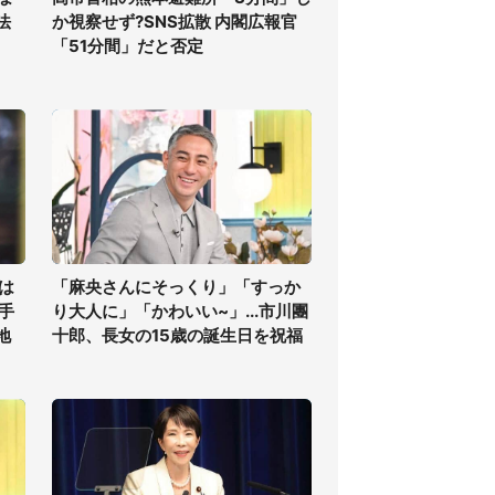
法
か視察せず?SNS拡散 内閣広報官
「51分間」だと否定
は
「麻央さんにそっくり」「すっか
手
り大人に」「かわいい~」...市川團
地
十郎、長女の15歳の誕生日を祝福