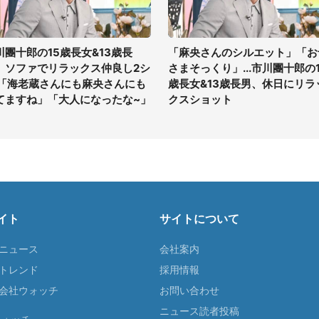
川團十郎の15歳長女&13歳長
「麻央さんのシルエット」「お
、ソファでリラックス仲良し2シ
さまそっくり」...市川團十郎の1
 「海老蔵さんにも麻央さんにも
歳長女&13歳長男、休日にリラ
てますね」「大人になったな~」
クスショット
イト
サイトについて
Tニュース
会社案内
Tトレンド
採用情報
ST会社ウォッチ
お問い合わせ
ニュース読者投稿