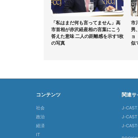
「私はまだ何も言ってません」高
市
市首相が赤沢経産相の言葉にこう
男
答えた意味 二人の距離感を示す1枚
ョ
の写真
似
コンテンツ
関連サ
社会
J-CAS
政治
J-CAS
経済
J-CA
IT