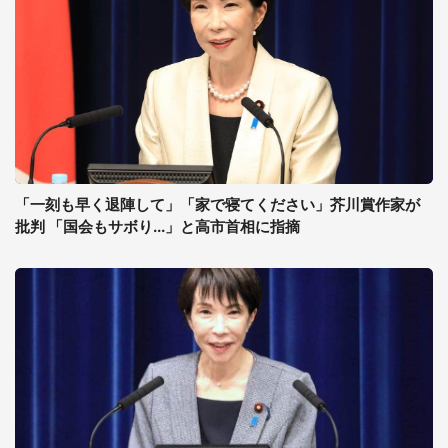
「一刻も早く退陣して」「家で寝てください」芥川賞作家が
批判 「国会もサボり...」と高市首相に指摘