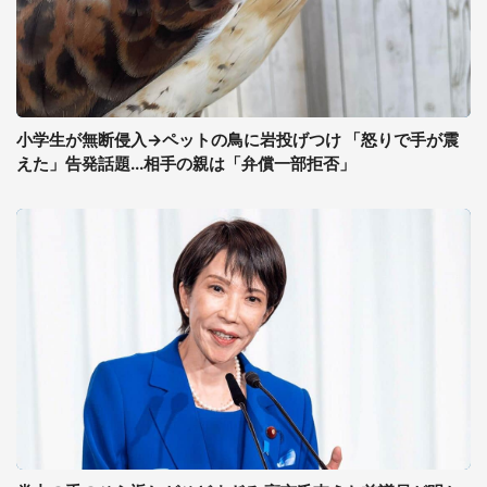
小学生が無断侵入→ペットの鳥に岩投げつけ 「怒りで手が震
えた」告発話題...相手の親は「弁償一部拒否」