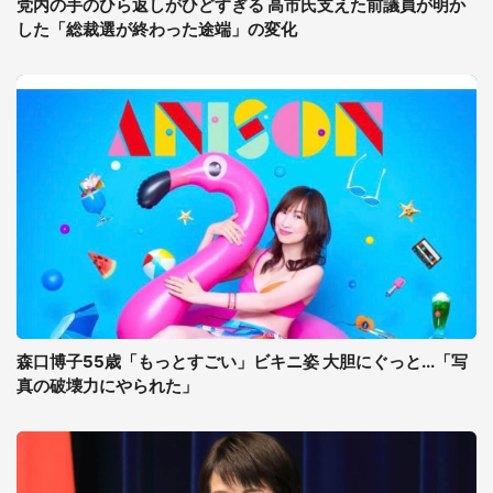
党内の手のひら返しがひどすぎる 高市氏支えた前議員が明か
した「総裁選が終わった途端」の変化
森口博子55歳「もっとすごい」ビキニ姿 大胆にぐっと...「写
真の破壊力にやられた」