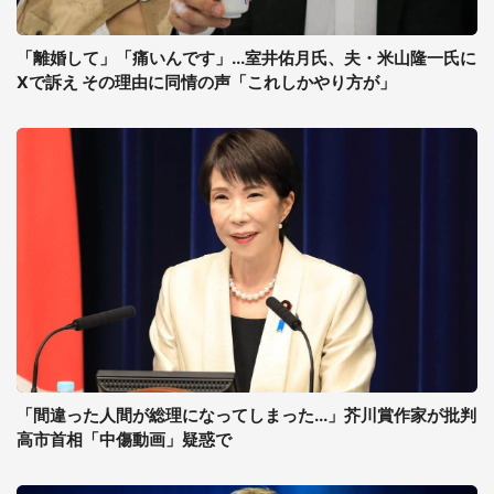
「離婚して」「痛いんです」...室井佑月氏、夫・米山隆一氏に
Xで訴え その理由に同情の声「これしかやり方が」
「間違った人間が総理になってしまった...」芥川賞作家が批判
高市首相「中傷動画」疑惑で