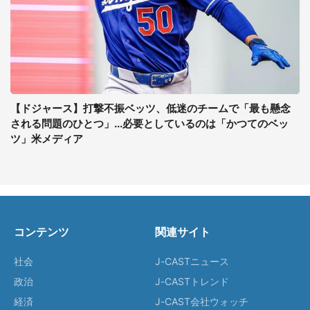
【ドジャース】打撃不振ベッツ、低迷のチームで「最も懸念
される問題のひとつ」...必要としているのは「かつてのベッ
ツ」米メディア
コンテンツ
関連サイト
社会
J-CASTニュース
政治
J-CASTトレンド
経済
J-CAST会社ウォッチ