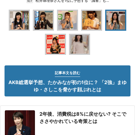
松井珠理奈さんを1位に予想する「識者」も…
5/7
記事本文を読む
AKB総選挙予想、たかみなが初の1位に？ 「2強」まゆ
ゆ・さしこを脅かす顔ぶれとは
2年後、消費税は8%に戻せない? そこで
ささやかれている奇策とは