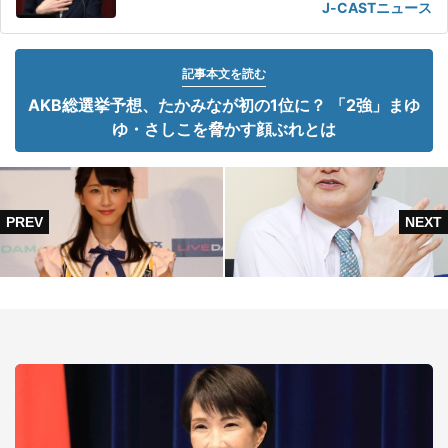
J-CASTニュース
記事本文を読む
AKB総選挙予想、たかみなが初の1位に？ 「2強」まゆ
ゆ・さしこを脅かす顔ぶれとは