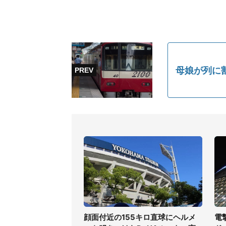
母娘が列に
顔面付近の155キロ直球にヘルメ
電