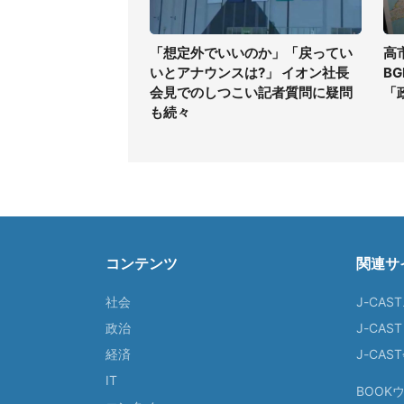
「想定外でいいのか」「戻ってい
高
いとアナウンスは?」 イオン社長
B
会見でのしつこい記者質問に疑問
「
も続々
コンテンツ
関連サ
社会
J-CAS
政治
J-CAS
経済
J-CA
IT
BOOK