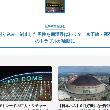
記事本文を読む
割り込み、制止した男性を痴漢呼ばわり？ 京王線・新
のトラブルが騒動に
撃トレードの巨人・リチャー
【日本ハム】9回好機になぜ代