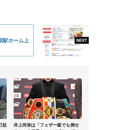
宿駅ホーム上
打起
井上尚弥は「フェザー級でも倒せ