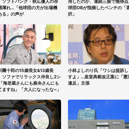
、ソフトバンク・秋広優人の存
用したのか、連続三振で無得点..
感薄れ...「他球団の方が出場機
球団OBが指摘したベンチの「
ある」の声が
択」
川團十郎の15歳長女&13歳長
小林よしのり氏「ワシは提訴し
、ソファでリラックス仲良し2シ
すよ」...皇室典範改正案に「憲
 「海老蔵さんにも麻央さんにも
違反」主張
てますね」「大人になったな~」