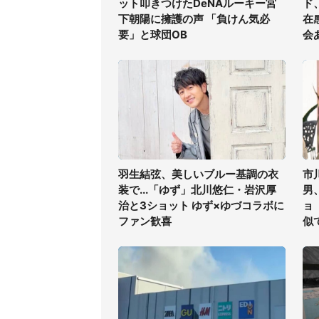
ット叩きつけたDeNAルーキー宮
ド
下朝陽に擁護の声 「負けん気必
在
要」と球団OB
会
羽生結弦、美しいブルー基調の衣
市
装で...「ゆず」北川悠仁・岩沢厚
男
治と3ショット ゆず×ゆづコラボに
ョ
ファン歓喜
似