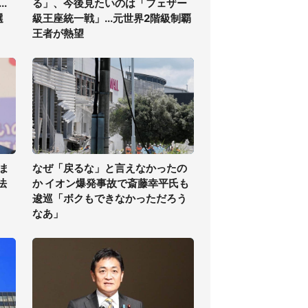
.
る」、今後見たいのは「フェザー
選
級王座統一戦」...元世界2階級制覇
王者が熱望
ま
なぜ「戻るな」と言えなかったの
法
か イオン爆発事故で斎藤幸平氏も
逡巡「ボクもできなかっただろう
なあ」