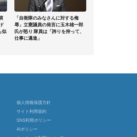
演
「自衛隊のみなさんに対する侮
ド
辱」立憲議員の発言に玉木雄一郎
も似
氏が怒り 隊員は「誇りを持って、
仕事に邁進」
個人情報保護方針
サイト利用規約
SNS利用ポリシー
AIポリシー