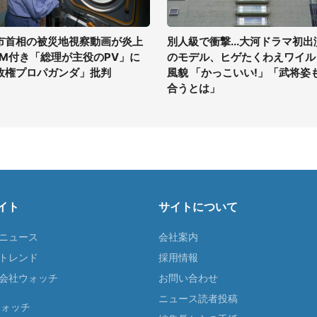
市首相の被災地視察動画が炎上
別人級で衝撃...大河ドラマ初出
GM付き「総理が主役のPV」に
のモデル、ヒゲたくわえワイル
政権プロパガンダ」批判
風貌 「かっこいい!」「武将姿
合うとは」
イト
サイトについて
Tニュース
会社案内
Tトレンド
採用情報
ST会社ウォッチ
お問い合わせ
ニュース読者投稿
ウォッチ