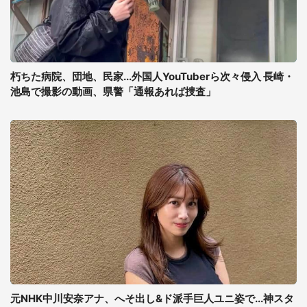
朽ちた病院、団地、民家...外国人YouTuberら次々侵入 長崎・
池島で撮影の動画、県警「通報あれば捜査」
元NHK中川安奈アナ、へそ出し&ド派手巨人ユニ姿で...神スタ