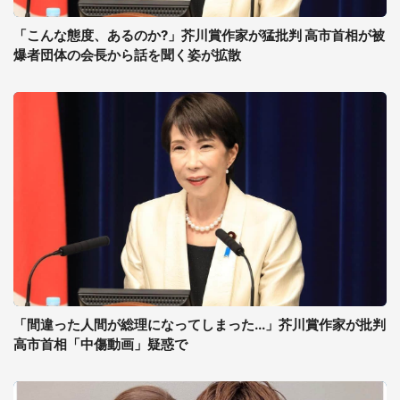
「こんな態度、あるのか?」芥川賞作家が猛批判 高市首相が被
爆者団体の会長から話を聞く姿が拡散
「間違った人間が総理になってしまった...」芥川賞作家が批判
高市首相「中傷動画」疑惑で