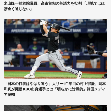
米山隆一前衆院議員、高市首相の英語力を批判 「現地ではほ
ぼ全く通じない」
「日本の打者はやはり違う」大リーグ1年目の村上宗隆、岡本
和真が躍動 KBO出身選手とは「明らかに対照的」韓国メディ
ア脱帽