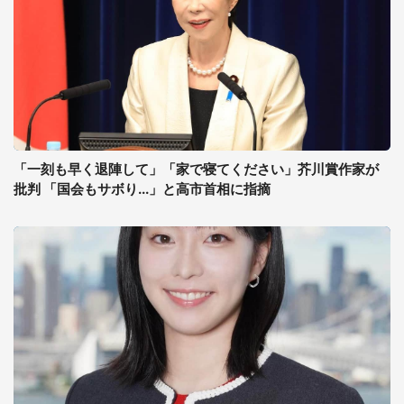
「一刻も早く退陣して」「家で寝てください」芥川賞作家が
批判 「国会もサボり...」と高市首相に指摘