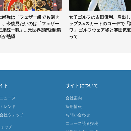
上尚弥は「フェザー級でも倒せ
女子ゴルフの吉田優利、肩出し
」、今後見たいのは「フェザー
ップス×スカートのコーデで「
王座統一戦」...元世界2階級制覇
ワ」 ゴルフウェア姿と雰囲気
者が熱望
って
イト
サイトについて
Tニュース
会社案内
Tトレンド
採用情報
ST会社ウォッチ
お問い合わせ
ニュース読者投稿
ウォッチ