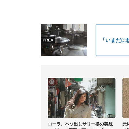
「いまだに
ローラ、ヘソ出しサリー姿の美貌
元