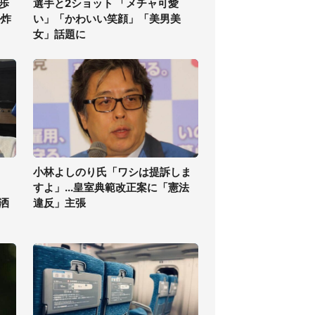
歩
選手と2ショット 「メチャ可愛
ル炸
い」「かわいい笑顔」「美男美
女」話題に
小林よしのり氏「ワシは提訴しま
すよ」...皇室典範改正案に「憲法
洒
違反」主張