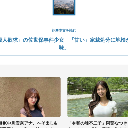
記事本文を読む
殺人欲求」の佐世保事件少女 「甘い」家裁処分に地検
味」
NHK中川安奈アナ、へそ出し&
「令和の峰不二子」阿部なつき