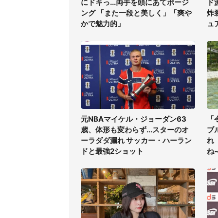
にドキっ...両手を頭にあてポージ
ド
ング 「また一段と美しく」「爽や
炸
かで魅力的」
ュ
元NBAマイケル・ジョーダン63
「
歳、体形も変わらず...スターのオ
ブ
ーラダダ漏れ サッカー・ハーラン
れ
ドと最強2ショット
ね