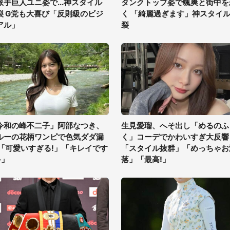
派手巨人ユニ姿で...神スタイル
タンクトップ姿で颯爽と街中を
裂 G党も大喜び「反則級のビジ
く 「綺麗過ぎます」神スタイ
アル」
裂
令和の峰不二子」阿部なつき、
生見愛瑠、へそ出し「めるのふ
ルーの花柄ワンピで色気ダダ漏
く」コーデでかわいすぎ大反響
 「可愛いすぎる!」「キレイです
「スタイル抜群」「めっちゃお
~」
落」「最高!」