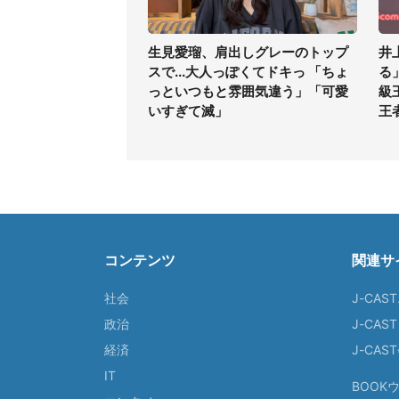
生見愛瑠、肩出しグレーのトップ
井
スで...大人っぽくてドキっ 「ちょ
る
っといつもと雰囲気違う」「可愛
級
いすぎて滅」
王
コンテンツ
関連サ
社会
J-CAS
政治
J-CAS
経済
J-CA
IT
BOOK