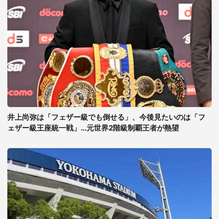
井上尚弥は「フェザー級でも倒せる」、今後見たいのは「フ
ェザー級王座統一戦」...元世界2階級制覇王者が熱望