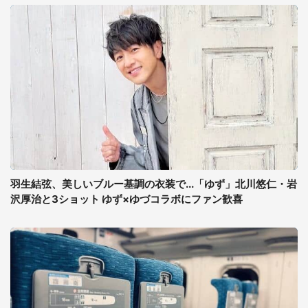
羽生結弦、美しいブルー基調の衣装で...「ゆず」北川悠仁・岩
沢厚治と3ショット ゆず×ゆづコラボにファン歓喜