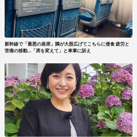
新幹線で「最悪の座席」隣が大股広げてこちらに侵食 疲労と
苦痛の移動...「席を変えて」と車掌に訴え