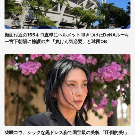
顔面付近の155キロ直球にヘルメット叩きつけたDeNAルーキ
ー宮下朝陽に擁護の声 「負けん気必要」と球団OB
柴咲コウ、シックな黒ドレス姿で国宝級の美貌 「圧倒的美!」