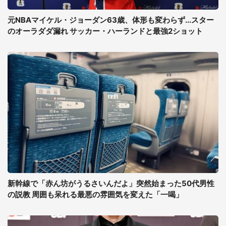
元NBAマイケル・ジョーダン63歳、体形も変わらず...スター
のオーラダダ漏れ サッカー・ハーランドと最強2ショット
新幹線で「赤ん坊がうるさいんだよ」突然始まった50代男性
の説教 周囲も呆れる最悪の雰囲気を変えた「一喝」