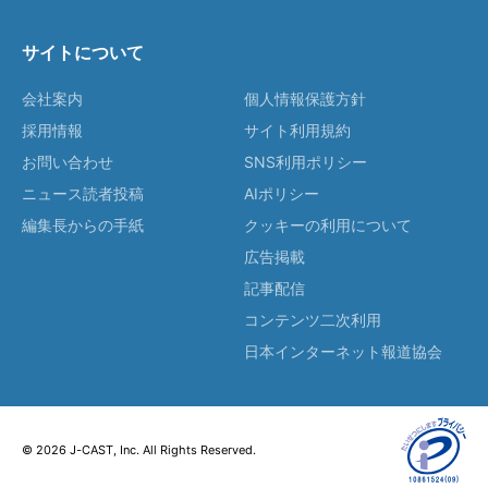
サイトについて
会社案内
個人情報保護方針
採用情報
サイト利用規約
お問い合わせ
SNS利用ポリシー
ニュース読者投稿
AIポリシー
編集長からの手紙
クッキーの利用について
広告掲載
記事配信
コンテンツ二次利用
日本インターネット報道協会
© 2026 J-CAST, Inc. All Rights Reserved.