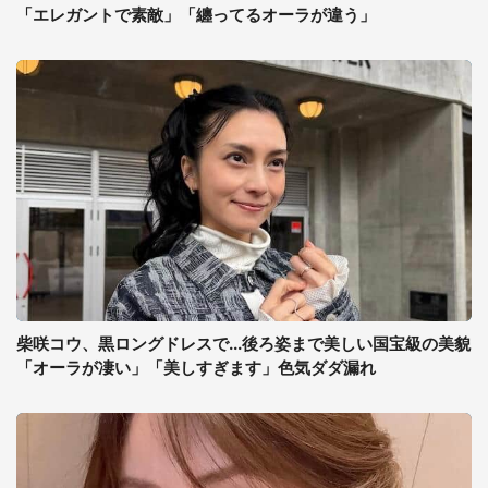
「エレガントで素敵」「纏ってるオーラが違う」
柴咲コウ、黒ロングドレスで...後ろ姿まで美しい国宝級の美貌
「オーラが凄い」「美しすぎます」色気ダダ漏れ