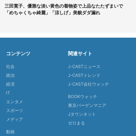
三田寛子、優雅な淡い黄色の着物姿で上品なたたずまいで
「めちゃくちゃ綺麗」「涼しげ」美貌ダダ漏れ
コンテンツ
関連サイト
社会
J-CASTニュース
政治
J-CASTトレンド
経済
J-CAST会社ウォッチ
IT
BOOKウォッチ
エンタメ
東京バーゲンマニア
スポーツ
Jタウンネット
メディア
ゼロまる
動画