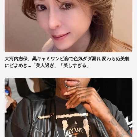
大河内志保、黒キャミワンピ姿で色気ダダ漏れ 変わらぬ美貌
にどよめき...「美人過ぎ」「美しすぎる」