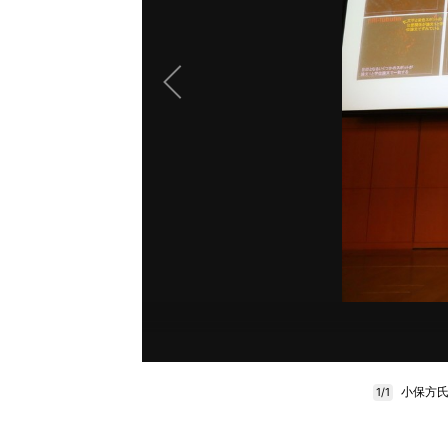
小保方氏
1/1