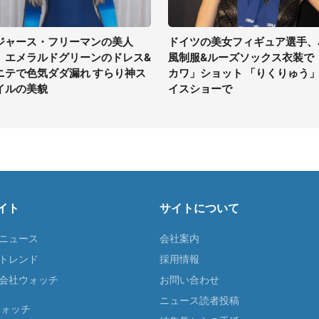
ジャース・フリーマンの美人
ドイツの美女フィギュア選手、
、エメラルドグリーンのドレス&
風制服&ルーズソックス衣装で
ニテで色気ダダ漏れ すらり神ス
カワ」ショット 「りくりゅう
イルの美貌
イスショーで
イト
サイトについて
Tニュース
会社案内
Tトレンド
採用情報
ST会社ウォッチ
お問い合わせ
ニュース読者投稿
ウォッチ