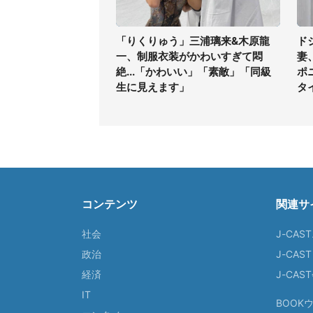
「りくりゅう」三浦璃来&木原龍
ド
一、制服衣装がかわいすぎて悶
妻
絶...「かわいい」「素敵」「同級
ポ
生に見えます」
タ
コンテンツ
関連サ
社会
J-CAS
政治
J-CAS
経済
J-CA
IT
BOOK