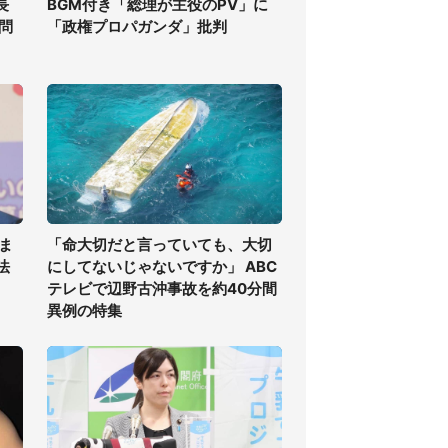
長
BGM付き「総理が主役のPV」に
問
「政権プロパガンダ」批判
ま
「命大切だと言っていても、大切
法
にしてないじゃないですか」 ABC
テレビで辺野古沖事故を約40分間
異例の特集