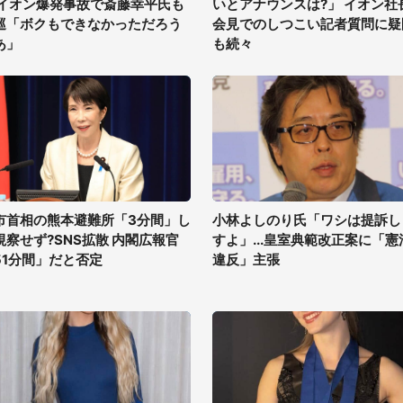
 イオン爆発事故で斎藤幸平氏も
いとアナウンスは?」 イオン社
巡「ボクもできなかっただろう
会見でのしつこい記者質問に疑
あ」
も続々
市首相の熊本避難所「3分間」し
小林よしのり氏「ワシは提訴し
視察せず?SNS拡散 内閣広報官
すよ」...皇室典範改正案に「憲
51分間」だと否定
違反」主張