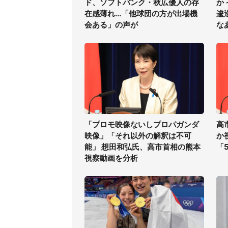
ド、ソフトバンク・秋広優人の存
か
在感薄れ...「他球団の方が出場機
逡
会ある」の声が
な
「プロモ映像ないしプロパガンダ
高
映像」「それ以外の解釈は不可
か
能」 想田和弘氏、高市首相の熊本
「
視察動画を分析