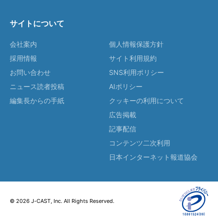
サイトについて
会社案内
個人情報保護方針
採用情報
サイト利用規約
お問い合わせ
SNS利用ポリシー
ニュース読者投稿
AIポリシー
編集長からの手紙
クッキーの利用について
広告掲載
記事配信
コンテンツ二次利用
日本インターネット報道協会
© 2026 J-CAST, Inc. All Rights Reserved.