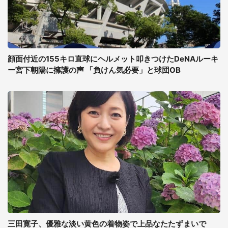
顔面付近の155キロ直球にヘルメット叩きつけたDeNAルーキ
ー宮下朝陽に擁護の声 「負けん気必要」と球団OB
三田寛子、優雅な淡い黄色の着物姿で上品なたたずまいで