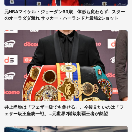
元NBAマイケル・ジョーダン63歳、体形も変わらず...スター
のオーラダダ漏れ サッカー・ハーランドと最強2ショット
井上尚弥は「フェザー級でも倒せる」、今後見たいのは「フ
ェザー級王座統一戦」...元世界2階級制覇王者が熱望