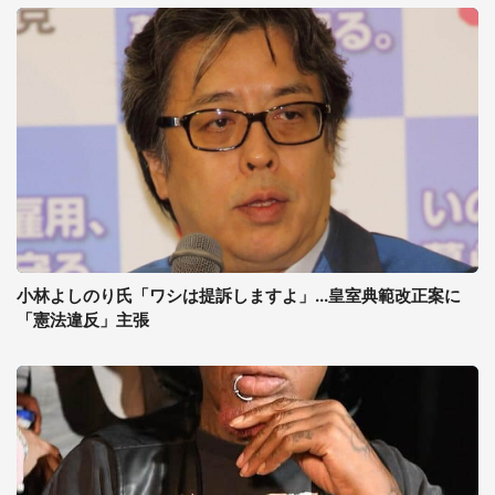
小林よしのり氏「ワシは提訴しますよ」...皇室典範改正案に
「憲法違反」主張