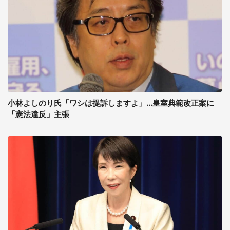
小林よしのり氏「ワシは提訴しますよ」...皇室典範改正案に
「憲法違反」主張