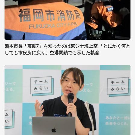
熊本市長「震度7」を知ったのは東シナ海上空 「とにかく何と
しても市役所に戻り」空港閉鎖でも示した執念