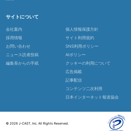
サイトについて
会社案内
個人情報保護方針
採用情報
サイト利用規約
お問い合わせ
SNS利用ポリシー
ニュース読者投稿
AIポリシー
編集長からの手紙
クッキーの利用について
広告掲載
記事配信
コンテンツ二次利用
日本インターネット報道協会
© 2026 J-CAST, Inc. All Rights Reserved.