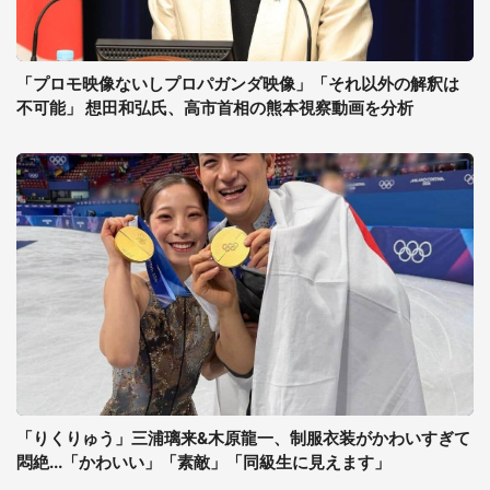
「プロモ映像ないしプロパガンダ映像」「それ以外の解釈は
不可能」 想田和弘氏、高市首相の熊本視察動画を分析
「りくりゅう」三浦璃来&木原龍一、制服衣装がかわいすぎて
悶絶...「かわいい」「素敵」「同級生に見えます」