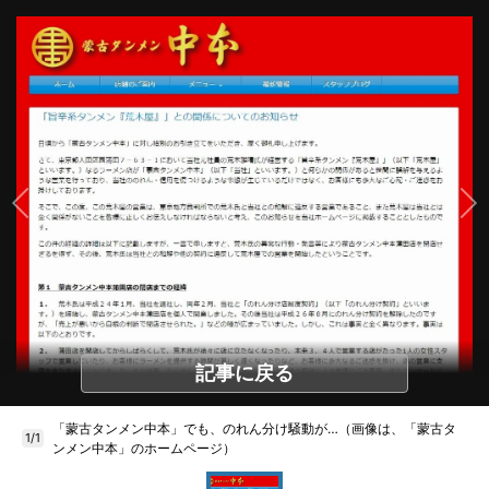
記事に戻る
「蒙古タンメン中本」でも、のれん分け騒動が…（画像は、「蒙古タ
1/1
ンメン中本」のホームページ）