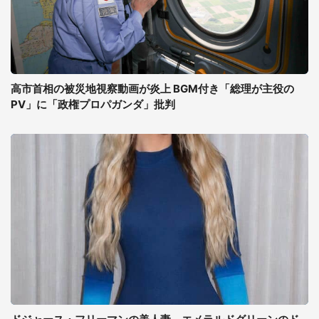
高市首相の被災地視察動画が炎上 BGM付き「総理が主役の
PV」に「政権プロパガンダ」批判