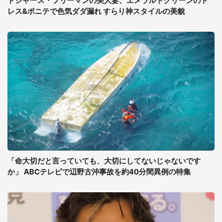
ドジャース・フリーマンの美人妻、エメラルドグリーンのド
レス&ポニテで色気ダダ漏れ すらり神スタイルの美貌
「命大切だと言っていても、大切にしてないじゃないです
か」 ABCテレビで辺野古沖事故を約40分間異例の特集