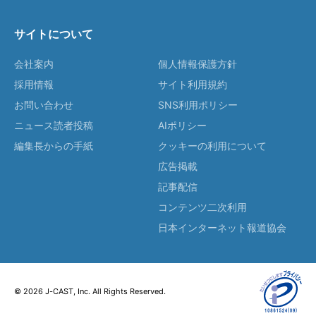
サイトについて
会社案内
個人情報保護方針
採用情報
サイト利用規約
お問い合わせ
SNS利用ポリシー
ニュース読者投稿
AIポリシー
編集長からの手紙
クッキーの利用について
広告掲載
記事配信
コンテンツ二次利用
日本インターネット報道協会
© 2026 J-CAST, Inc. All Rights Reserved.