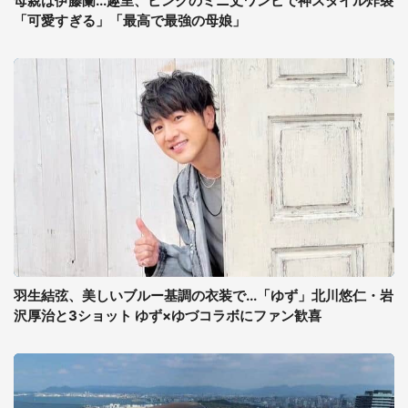
母親は伊藤蘭...趣里、ピンクのミニ丈ワンピで神スタイル炸裂
「可愛すぎる」「最高で最強の母娘」
羽生結弦、美しいブルー基調の衣装で...「ゆず」北川悠仁・岩
沢厚治と3ショット ゆず×ゆづコラボにファン歓喜