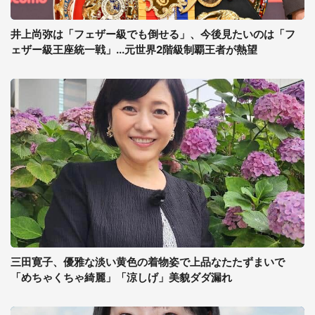
井上尚弥は「フェザー級でも倒せる」、今後見たいのは「フ
ェザー級王座統一戦」...元世界2階級制覇王者が熱望
三田寛子、優雅な淡い黄色の着物姿で上品なたたずまいで
「めちゃくちゃ綺麗」「涼しげ」美貌ダダ漏れ