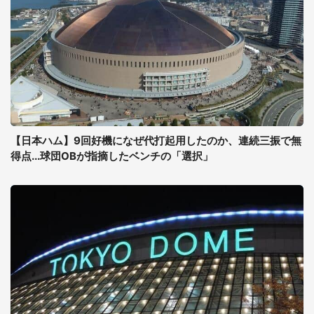
【日本ハム】9回好機になぜ代打起用したのか、連続三振で無
得点...球団OBが指摘したベンチの「選択」