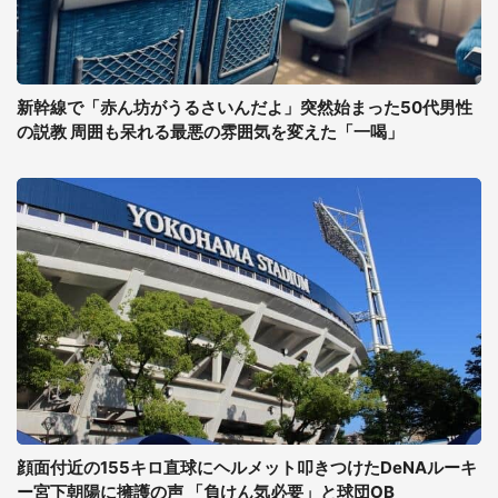
新幹線で「赤ん坊がうるさいんだよ」突然始まった50代男性
の説教 周囲も呆れる最悪の雰囲気を変えた「一喝」
顔面付近の155キロ直球にヘルメット叩きつけたDeNAルーキ
ー宮下朝陽に擁護の声 「負けん気必要」と球団OB