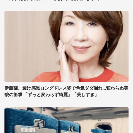
伊藤蘭、透け感黒ロングドレス姿で色気ダダ漏れ...変わらぬ美
貌の衝撃 「ずっと変わらず綺麗」「美しすぎ」