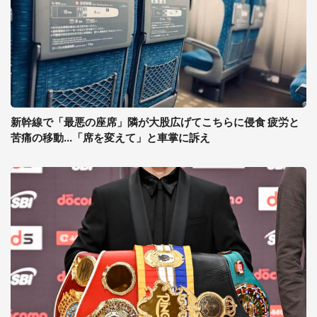
新幹線で「最悪の座席」隣が大股広げてこちらに侵食 疲労と
苦痛の移動...「席を変えて」と車掌に訴え