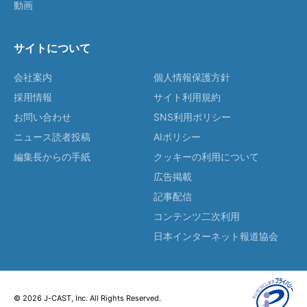
動画
サイトについて
会社案内
個人情報保護方針
採用情報
サイト利用規約
お問い合わせ
SNS利用ポリシー
ニュース読者投稿
AIポリシー
編集長からの手紙
クッキーの利用について
広告掲載
記事配信
コンテンツ二次利用
日本インターネット報道協会
© 2026 J-CAST, Inc. All Rights Reserved.