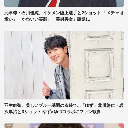
元卓球・石川佳純、イケメン陸上選手と2ショット 「メチャ可
愛い」「かわいい笑顔」「美男美女」話題に
羽生結弦、美しいブルー基調の衣装で...「ゆず」北川悠仁・岩
沢厚治と3ショット ゆず×ゆづコラボにファン歓喜