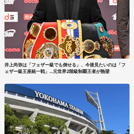
井上尚弥は「フェザー級でも倒せる」、今後見たいのは「フ
ェザー級王座統一戦」...元世界2階級制覇王者が熱望