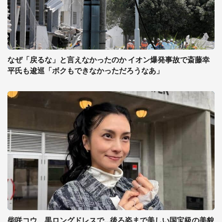
なぜ「戻るな」と言えなかったのか イオン爆発事故で斎藤幸
平氏も逡巡「ボクもできなかっただろうなあ」
柴咲コウ、黒ロングドレスで...後ろ姿まで美しい国宝級の美貌