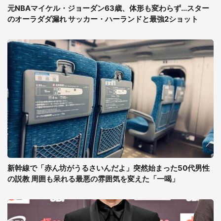
元NBAマイケル・ジョーダン63歳、体形も変わらず...スター
のオーラダダ漏れ サッカー・ハーランドと最強2ショット
新幹線で「赤ん坊がうるさいんだよ」突然始まった50代男性
の説教 周囲も呆れる最悪の雰囲気を変えた「一喝」