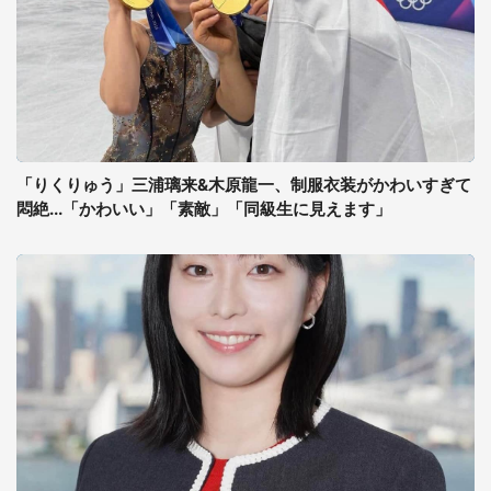
「りくりゅう」三浦璃来&木原龍一、制服衣装がかわいすぎて
悶絶...「かわいい」「素敵」「同級生に見えます」