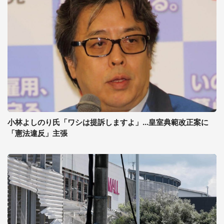
小林よしのり氏「ワシは提訴しますよ」...皇室典範改正案に
「憲法違反」主張