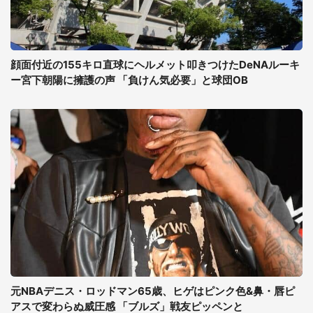
顔面付近の155キロ直球にヘルメット叩きつけたDeNAルーキ
ー宮下朝陽に擁護の声 「負けん気必要」と球団OB
元NBAデニス・ロッドマン65歳、ヒゲはピンク色&鼻・唇ピ
アスで変わらぬ威圧感 「ブルズ」戦友ピッペンと