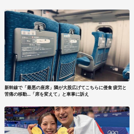
新幹線で「最悪の座席」隣が大股広げてこちらに侵食 疲労と
苦痛の移動...「席を変えて」と車掌に訴え