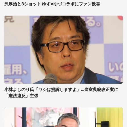
沢厚治と3ショット ゆず×ゆづコラボにファン歓喜
小林よしのり氏「ワシは提訴しますよ」...皇室典範改正案に
「憲法違反」主張