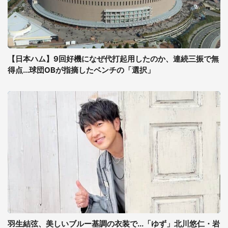
【日本ハム】9回好機になぜ代打起用したのか、連続三振で無
得点...球団OBが指摘したベンチの「選択」
羽生結弦、美しいブルー基調の衣装で...「ゆず」北川悠仁・岩