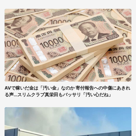
AVで稼いだ金は「汚い金」なのか 寄付報告への中傷にあきれ
る声...スリムクラブ真栄田もバッサリ「汚い心だね」