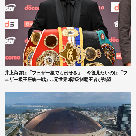
井上尚弥は「フェザー級でも倒せる」、今後見たいのは「フ
ェザー級王座統一戦」...元世界2階級制覇王者が熱望