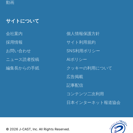
動画
サイトについて
会社案内
個人情報保護方針
採用情報
サイト利用規約
お問い合わせ
SNS利用ポリシー
ニュース読者投稿
AIポリシー
編集長からの手紙
クッキーの利用について
広告掲載
記事配信
コンテンツ二次利用
日本インターネット報道協会
© 2026 J-CAST, Inc. All Rights Reserved.