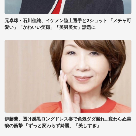
元卓球・石川佳純、イケメン陸上選手と2ショット 「メチャ可
愛い」「かわいい笑顔」「美男美女」話題に
伊藤蘭、透け感黒ロングドレス姿で色気ダダ漏れ...変わらぬ美
貌の衝撃 「ずっと変わらず綺麗」「美しすぎ」