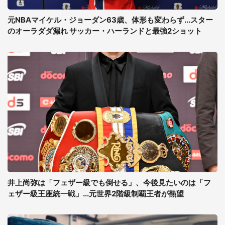
元NBAマイケル・ジョーダン63歳、体形も変わらず...スター
のオーラダダ漏れ サッカー・ハーランドと最強2ショット
井上尚弥は「フェザー級でも倒せる」、今後見たいのは「フ
ェザー級王座統一戦」...元世界2階級制覇王者が熱望