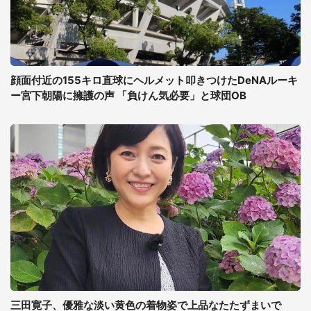
顔面付近の155キロ直球にヘルメット叩きつけたDeNAルーキ
ー宮下朝陽に擁護の声 「負けん気必要」と球団OB
三田寛子、優雅な淡い黄色の着物姿で上品なたたずまいで