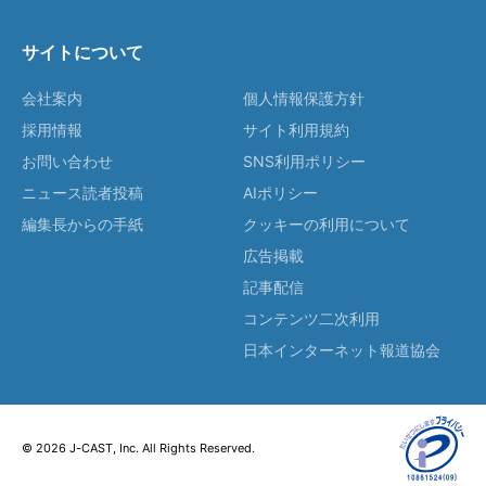
サイトについて
会社案内
個人情報保護方針
採用情報
サイト利用規約
お問い合わせ
SNS利用ポリシー
ニュース読者投稿
AIポリシー
編集長からの手紙
クッキーの利用について
広告掲載
記事配信
コンテンツ二次利用
日本インターネット報道協会
© 2026 J-CAST, Inc. All Rights Reserved.