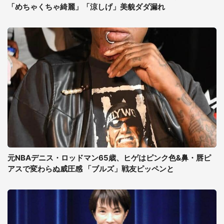
「めちゃくちゃ綺麗」「涼しげ」美貌ダダ漏れ
元NBAデニス・ロッドマン65歳、ヒゲはピンク色&鼻・唇ピ
アスで変わらぬ威圧感 「ブルズ」戦友ピッペンと