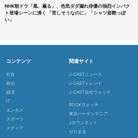
NHK朝ドラ「風、薫る」、色気ダダ漏れ俳優の強烈インパク
ト登場シーンに沸く 「苦しそうなのに」「シャツ姿艶っぽ
い」
コンテンツ
関連サイト
社会
J-CASTニュース
政治
J-CASTトレンド
経済
J-CAST会社ウォッチ
IT
BOOKウォッチ
エンタメ
東京バーゲンマニア
スポーツ
Jタウンネット
メディア
ゼロまる