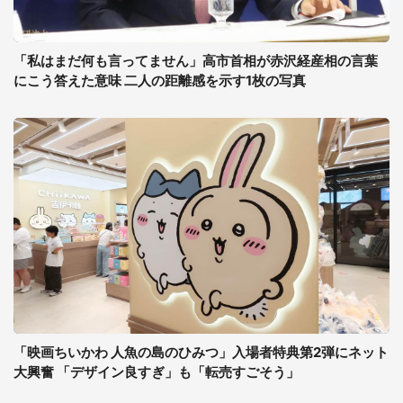
「私はまだ何も言ってません」高市首相が赤沢経産相の言葉
にこう答えた意味 二人の距離感を示す1枚の写真
「映画ちいかわ 人魚の島のひみつ」入場者特典第2弾にネット
大興奮 「デザイン良すぎ」も「転売すごそう」