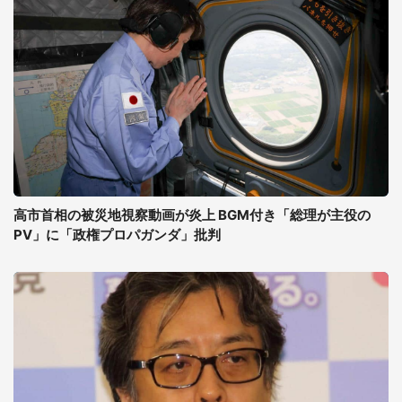
高市首相の被災地視察動画が炎上 BGM付き「総理が主役の
PV」に「政権プロパガンダ」批判