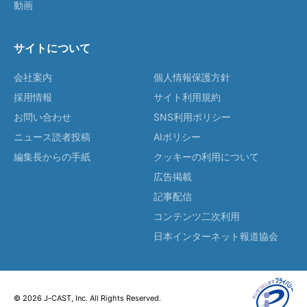
動画
サイトについて
会社案内
個人情報保護方針
採用情報
サイト利用規約
お問い合わせ
SNS利用ポリシー
ニュース読者投稿
AIポリシー
編集長からの手紙
クッキーの利用について
広告掲載
記事配信
コンテンツ二次利用
日本インターネット報道協会
© 2026 J-CAST, Inc. All Rights Reserved.