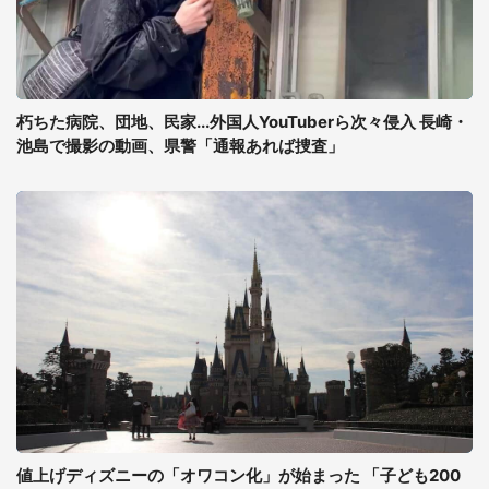
朽ちた病院、団地、民家...外国人YouTuberら次々侵入 長崎・
池島で撮影の動画、県警「通報あれば捜査」
値上げディズニーの「オワコン化」が始まった 「子ども200