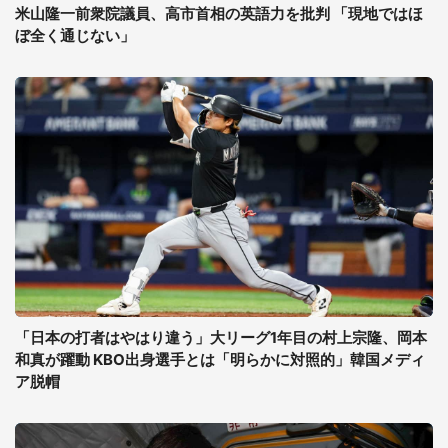
米山隆一前衆院議員、高市首相の英語力を批判 「現地ではほ
ぼ全く通じない」
「日本の打者はやはり違う」大リーグ1年目の村上宗隆、岡本
和真が躍動 KBO出身選手とは「明らかに対照的」韓国メディ
ア脱帽