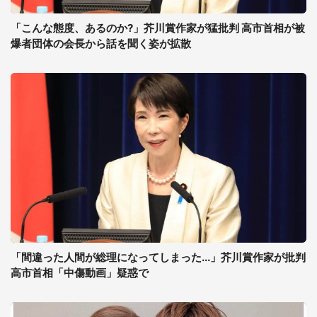
「こんな態度、あるのか?」芥川賞作家が猛批判 高市首相が被
爆者団体の会長から話を聞く姿が拡散
「間違った人間が総理になってしまった...」芥川賞作家が批判
高市首相「中傷動画」疑惑で