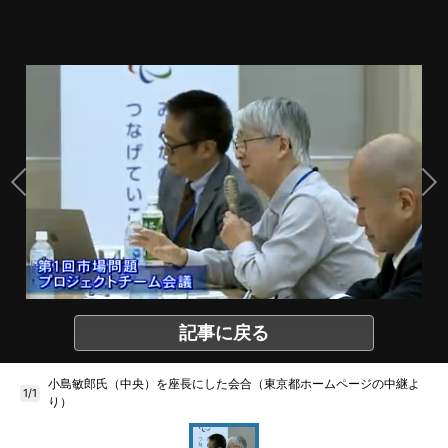
記事に戻る
小島敏郎氏（中央）を座長にした会合（東京都ホームページの中継よ
1/1
り）