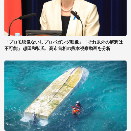
「プロモ映像ないしプロパガンダ映像」「それ以外の解釈は
不可能」 想田和弘氏、高市首相の熊本視察動画を分析