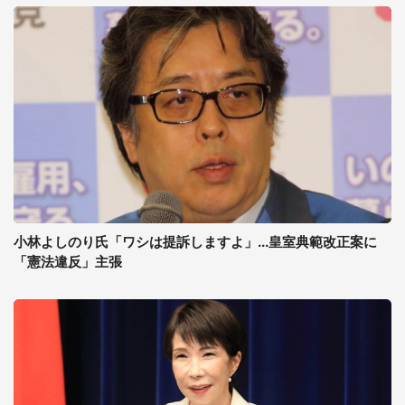
小林よしのり氏「ワシは提訴しますよ」...皇室典範改正案に
「憲法違反」主張