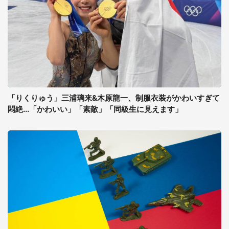
「りくりゅう」三浦璃来&木原龍一、制服衣装がかわいすぎて
悶絶...「かわいい」「素敵」「同級生に見えます」