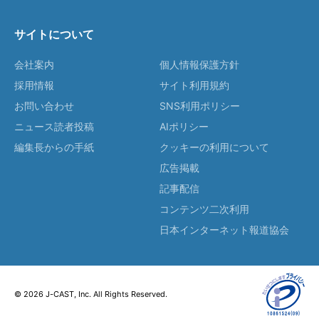
サイトについて
会社案内
個人情報保護方針
採用情報
サイト利用規約
お問い合わせ
SNS利用ポリシー
ニュース読者投稿
AIポリシー
編集長からの手紙
クッキーの利用について
広告掲載
記事配信
コンテンツ二次利用
日本インターネット報道協会
© 2026 J-CAST, Inc. All Rights Reserved.