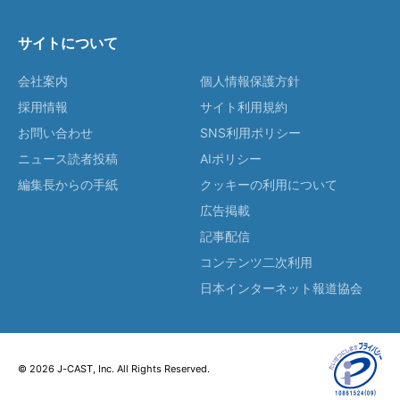
サイトについて
会社案内
個人情報保護方針
採用情報
サイト利用規約
お問い合わせ
SNS利用ポリシー
ニュース読者投稿
AIポリシー
編集長からの手紙
クッキーの利用について
広告掲載
記事配信
コンテンツ二次利用
日本インターネット報道協会
© 2026 J-CAST, Inc. All Rights Reserved.