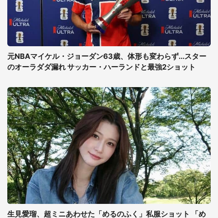
元NBAマイケル・ジョーダン63歳、体形も変わらず...スター
のオーラダダ漏れ サッカー・ハーランドと最強2ショット
生見愛瑠、超ミニあわせた「めるのふく」私服ショット 「め