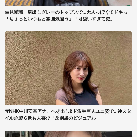
生見愛瑠、肩出しグレーのトップスで...大人っぽくてドキっ
「ちょっといつもと雰囲気違う」「可愛いすぎて滅」
元NHK中川安奈アナ、へそ出し&ド派手巨人ユニ姿で...神スタ
イル炸裂 G党も大喜び「反則級のビジュアル」