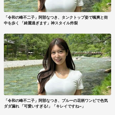
「令和の峰不二子」阿部なつき、タンクトップ姿で颯爽と街
中を歩く 「綺麗過ぎます」神スタイル炸裂
「令和の峰不二子」阿部なつき、ブルーの花柄ワンピで色気
ダダ漏れ 「可愛いすぎる!」「キレイですね~」