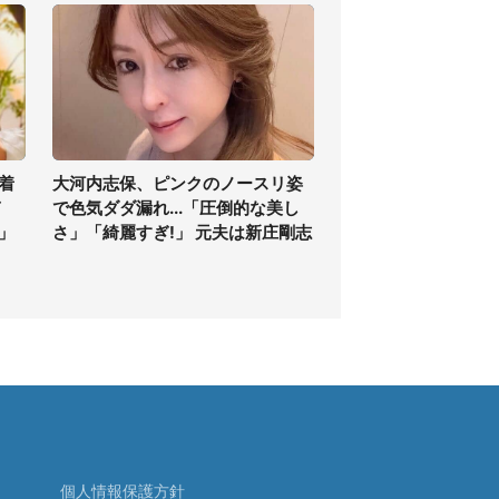
着
大河内志保、ピンクのノースリ姿
ぎ
で色気ダダ漏れ...「圧倒的な美し
」
さ」「綺麗すぎ!」 元夫は新庄剛志
個人情報保護方針