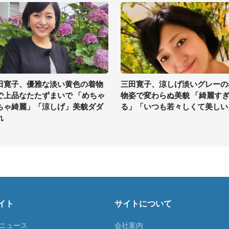
田寛子、優雅な淡い黄色の着物
三田寛子、涼しげ淡いグレーの
で上品なたたずまいで 「めちゃ
物姿で変わらぬ美貌 「綺麗す
ちゃ綺麗」「涼しげ」美貌ダダ
る」「いつも若々しくて美しい
れ
イト
サイトについて
Tニュース
会社案内