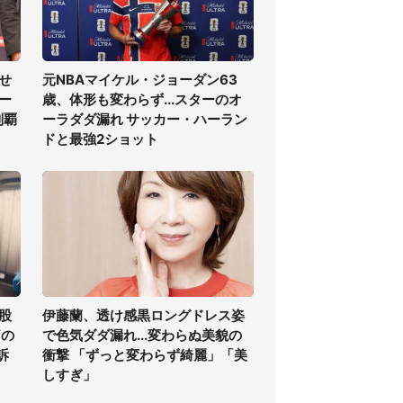
せ
元NBAマイケル・ジョーダン63
ー
歳、体形も変わらず...スターのオ
制覇
ーラダダ漏れ サッカー・ハーラン
ドと最強2ショット
股
伊藤蘭、透け感黒ロングドレス姿
痛の
で色気ダダ漏れ...変わらぬ美貌の
訴
衝撃 「ずっと変わらず綺麗」「美
しすぎ」