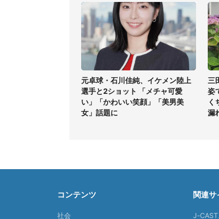
元卓球・石川佳純、イケメン陸上
三
選手と2ショット 「メチャ可愛
姿
い」「かわいい笑顔」「美男美
く
女」話題に
漏
コンテンツ
関連サ
社会
J-CAS