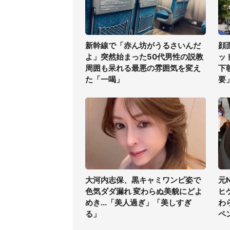
新幹線で「赤ん坊がうるさいんだ
顔
よ」突然始まった50代男性の説教
ッ
周囲も呆れる最悪の雰囲気を変え
下
た「一喝」
要
大河内志保、黒キャミワンピ姿で
元
色気ダダ漏れ 変わらぬ美貌にどよ
ヒ
めき...「美人過ぎ」「美しすぎ
わ
る」
ペ