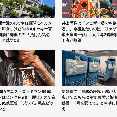
面付近の155キロ直球にヘルメ
井上尚弥は「フェザー級でも倒
ト叩きつけたDeNAルーキー宮
る」、今後見たいのは「フェザ
朝陽に擁護の声 「負けん気必
級王座統一戦」...元世界2階級
」と球団OB
王者が熱望
NBAデニス・ロッドマン65歳、
新幹線で「最悪の座席」隣が大
ゲはピンク色&鼻・唇ピアスで変
広げてこちらに侵食 疲労と苦
らぬ威圧感 「ブルズ」戦友ピッ
移動...「席を変えて」と車掌に
ンと
え