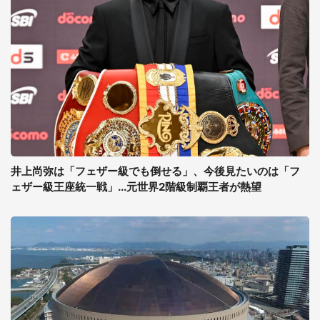
井上尚弥は「フェザー級でも倒せる」、今後見たいのは「フ
ェザー級王座統一戦」...元世界2階級制覇王者が熱望