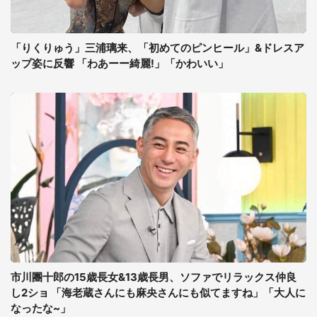
「りくりゅう」三浦璃来、「初めてのピンヒール」&ドレスア
ップ姿に反響 「わあーー綺麗!」「かわいい」
市川團十郎の15歳長女&13歳長男、ソファでリラックス仲良
し2ショ 「海老蔵さんにも麻央さんにも似てますね」「大人に
なったな~」