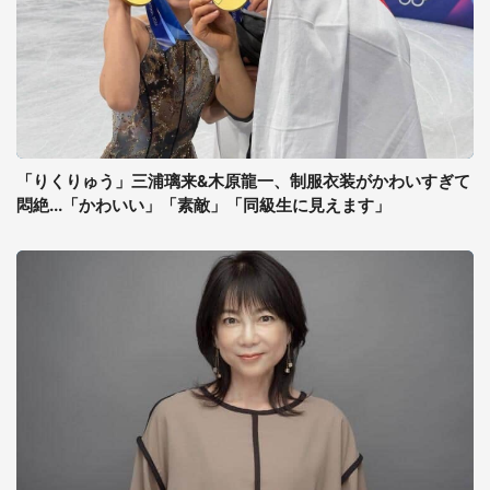
「りくりゅう」三浦璃来&木原龍一、制服衣装がかわいすぎて
悶絶...「かわいい」「素敵」「同級生に見えます」