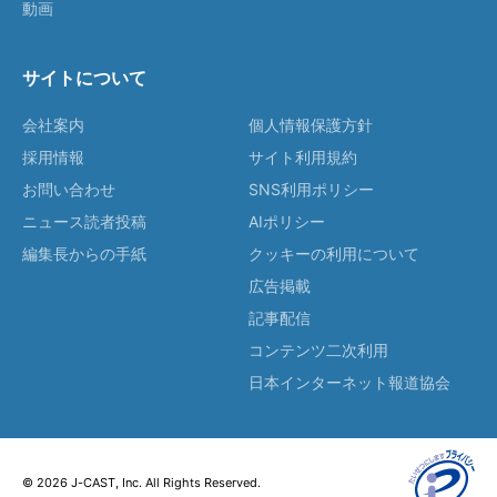
動画
サイトについて
会社案内
個人情報保護方針
採用情報
サイト利用規約
お問い合わせ
SNS利用ポリシー
ニュース読者投稿
AIポリシー
編集長からの手紙
クッキーの利用について
広告掲載
記事配信
コンテンツ二次利用
日本インターネット報道協会
© 2026 J-CAST, Inc. All Rights Reserved.