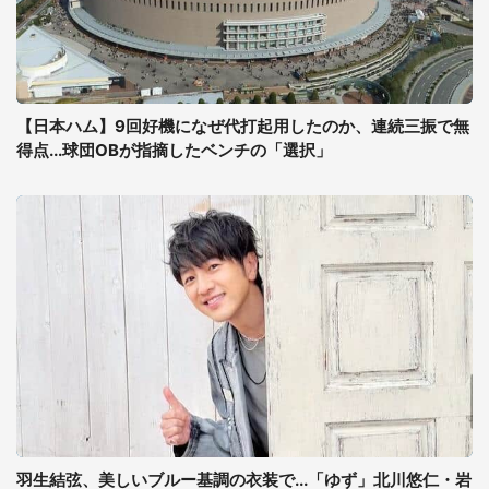
【日本ハム】9回好機になぜ代打起用したのか、連続三振で無
得点...球団OBが指摘したベンチの「選択」
羽生結弦、美しいブルー基調の衣装で...「ゆず」北川悠仁・岩