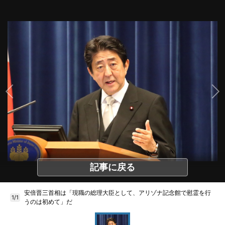
記事に戻る
安倍晋三首相は「現職の総理大臣として、アリゾナ記念館で慰霊を行
1/1
うのは初めて」だ