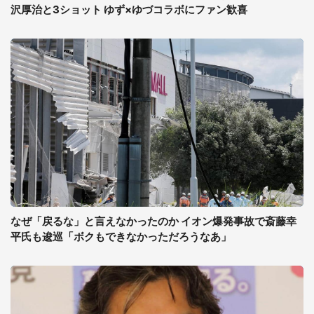
沢厚治と3ショット ゆず×ゆづコラボにファン歓喜
なぜ「戻るな」と言えなかったのか イオン爆発事故で斎藤幸
平氏も逡巡「ボクもできなかっただろうなあ」