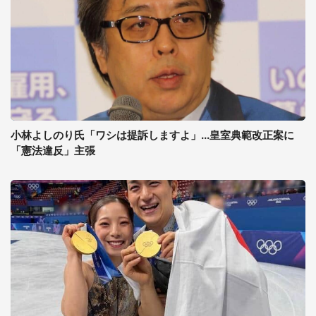
小林よしのり氏「ワシは提訴しますよ」...皇室典範改正案に
「憲法違反」主張