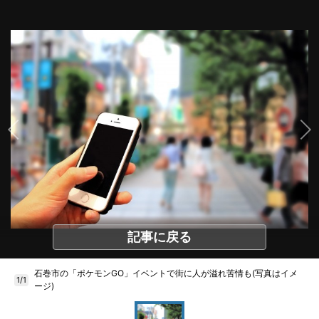
記事に戻る
石巻市の「ポケモンGO」イベントで街に人が溢れ苦情も(写真はイメ
1/1
ージ)