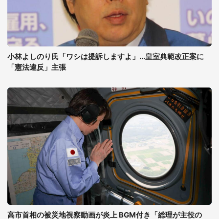
小林よしのり氏「ワシは提訴しますよ」...皇室典範改正案に
「憲法違反」主張
高市首相の被災地視察動画が炎上 BGM付き「総理が主役の