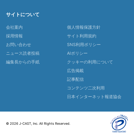
サイトについて
会社案内
個人情報保護方針
採用情報
サイト利用規約
お問い合わせ
SNS利用ポリシー
ニュース読者投稿
AIポリシー
編集長からの手紙
クッキーの利用について
広告掲載
記事配信
コンテンツ二次利用
日本インターネット報道協会
© 2026 J-CAST, Inc. All Rights Reserved.