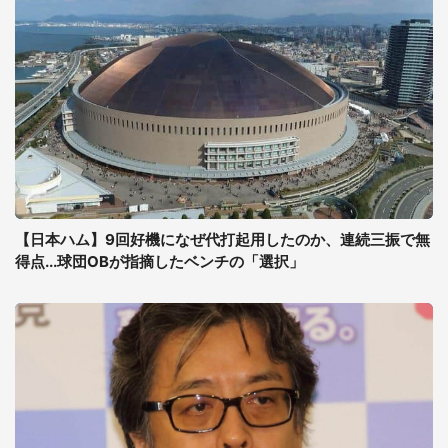
【日本ハム】9回好機になぜ代打起用したのか、連続三振で無
得点...球団OBが指摘したベンチの「選択」