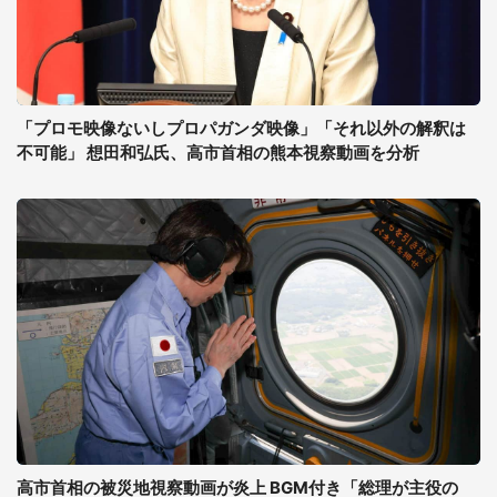
「プロモ映像ないしプロパガンダ映像」「それ以外の解釈は
不可能」 想田和弘氏、高市首相の熊本視察動画を分析
高市首相の被災地視察動画が炎上 BGM付き「総理が主役の