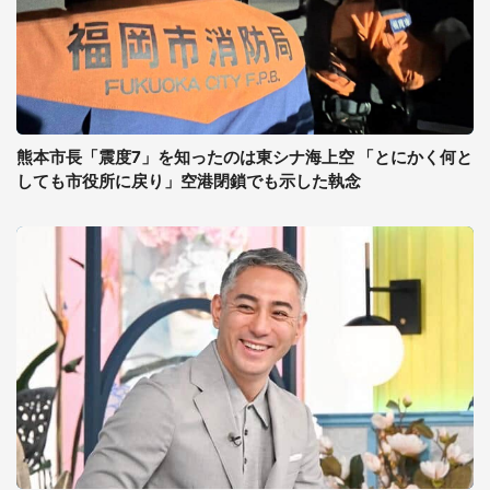
熊本市長「震度7」を知ったのは東シナ海上空 「とにかく何と
しても市役所に戻り」空港閉鎖でも示した執念