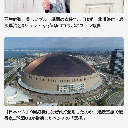
羽生結弦、美しいブルー基調の衣装で...「ゆず」北川悠仁・岩
沢厚治と3ショット ゆず×ゆづコラボにファン歓喜
【日本ハム】9回好機になぜ代打起用したのか、連続三振で無
得点...球団OBが指摘したベンチの「選択」