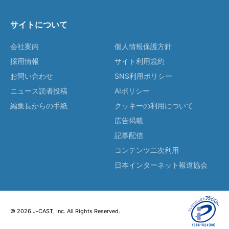
サイトについて
会社案内
個人情報保護方針
採用情報
サイト利用規約
お問い合わせ
SNS利用ポリシー
ニュース読者投稿
AIポリシー
編集長からの手紙
クッキーの利用について
広告掲載
記事配信
コンテンツ二次利用
日本インターネット報道協会
© 2026 J-CAST, Inc. All Rights Reserved.