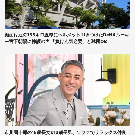
顔面付近の155キロ直球にヘルメット叩きつけたDeNAルーキ
ー宮下朝陽に擁護の声 「負けん気必要」と球団OB
市川團十郎の15歳長女&13歳長男、ソファでリラックス仲良