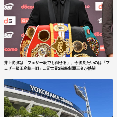
井上尚弥は「フェザー級でも倒せる」、今後見たいのは「フ
ェザー級王座統一戦」...元世界2階級制覇王者が熱望