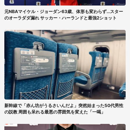
元NBAマイケル・ジョーダン63歳、体形も変わらず...スター
のオーラダダ漏れ サッカー・ハーランドと最強2ショット
新幹線で「赤ん坊がうるさいんだよ」突然始まった50代男性
の説教 周囲も呆れる最悪の雰囲気を変えた「一喝」