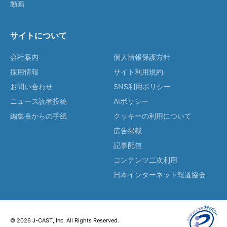
動画
サイトについて
会社案内
個人情報保護方針
採用情報
サイト利用規約
お問い合わせ
SNS利用ポリシー
ニュース読者投稿
AIポリシー
編集長からの手紙
クッキーの利用について
広告掲載
記事配信
コンテンツ二次利用
日本インターネット報道協会
© 2026 J-CAST, Inc. All Rights Reserved.