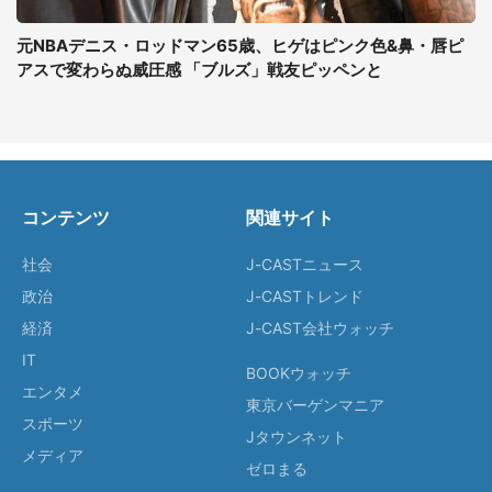
元NBAデニス・ロッドマン65歳、ヒゲはピンク色&鼻・唇ピ
アスで変わらぬ威圧感 「ブルズ」戦友ピッペンと
コンテンツ
関連サイト
社会
J-CASTニュース
政治
J-CASTトレンド
経済
J-CAST会社ウォッチ
IT
BOOKウォッチ
エンタメ
東京バーゲンマニア
スポーツ
Jタウンネット
メディア
ゼロまる