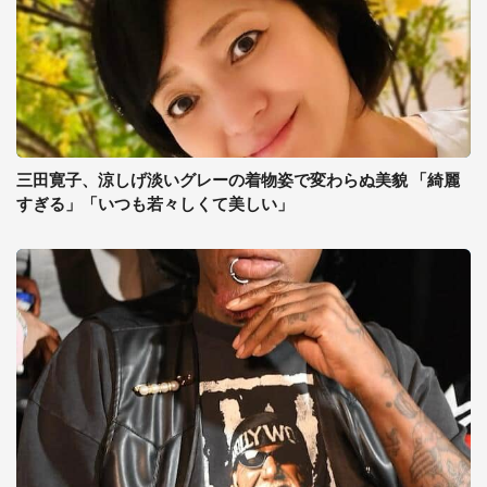
三田寛子、涼しげ淡いグレーの着物姿で変わらぬ美貌 「綺麗
すぎる」「いつも若々しくて美しい」