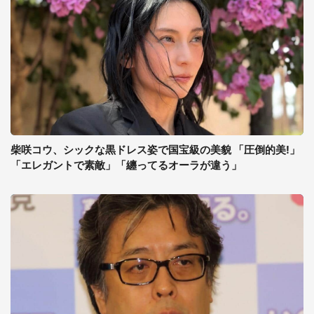
柴咲コウ、シックな黒ドレス姿で国宝級の美貌 「圧倒的美!」
「エレガントで素敵」「纏ってるオーラが違う」