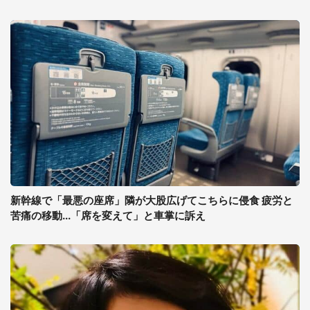
新幹線で「最悪の座席」隣が大股広げてこちらに侵食 疲労と
苦痛の移動...「席を変えて」と車掌に訴え