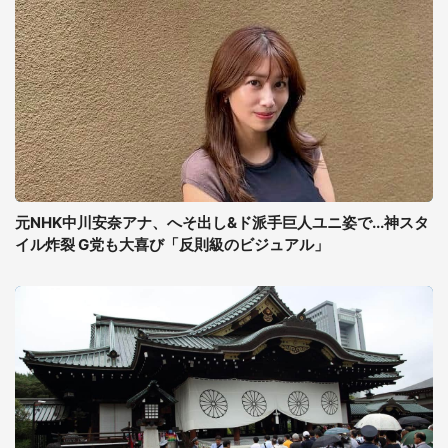
元NHK中川安奈アナ、へそ出し&ド派手巨人ユニ姿で...神スタ
イル炸裂 G党も大喜び「反則級のビジュアル」