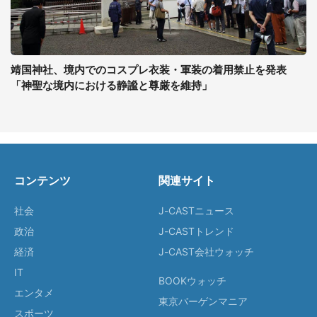
靖国神社、境内でのコスプレ衣装・軍装の着用禁止を発表
「神聖な境内における静謐と尊厳を維持」
コンテンツ
関連サイト
社会
J-CASTニュース
政治
J-CASTトレンド
経済
J-CAST会社ウォッチ
IT
BOOKウォッチ
エンタメ
東京バーゲンマニア
スポーツ