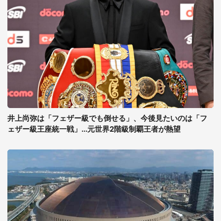
井上尚弥は「フェザー級でも倒せる」、今後見たいのは「フ
ェザー級王座統一戦」...元世界2階級制覇王者が熱望