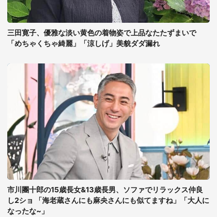
三田寛子、優雅な淡い黄色の着物姿で上品なたたずまいで
「めちゃくちゃ綺麗」「涼しげ」美貌ダダ漏れ
市川團十郎の15歳長女&13歳長男、ソファでリラックス仲良
し2ショ 「海老蔵さんにも麻央さんにも似てますね」「大人に
なったな~」