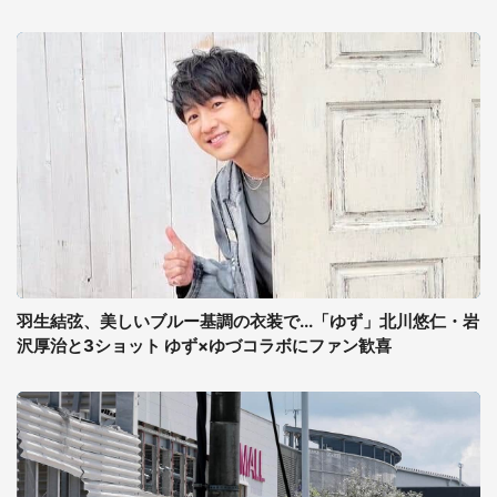
羽生結弦、美しいブルー基調の衣装で...「ゆず」北川悠仁・岩
沢厚治と3ショット ゆず×ゆづコラボにファン歓喜