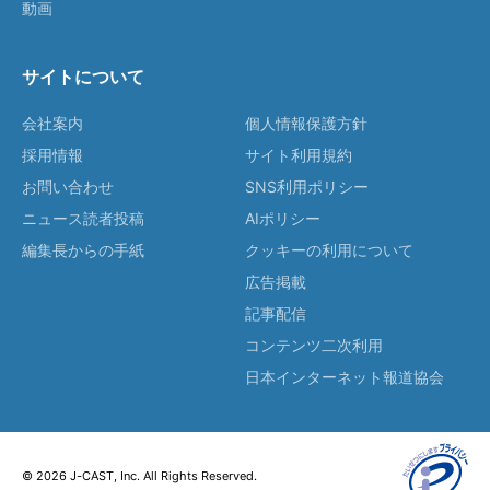
動画
サイトについて
会社案内
個人情報保護方針
採用情報
サイト利用規約
お問い合わせ
SNS利用ポリシー
ニュース読者投稿
AIポリシー
編集長からの手紙
クッキーの利用について
広告掲載
記事配信
コンテンツ二次利用
日本インターネット報道協会
© 2026 J-CAST, Inc. All Rights Reserved.