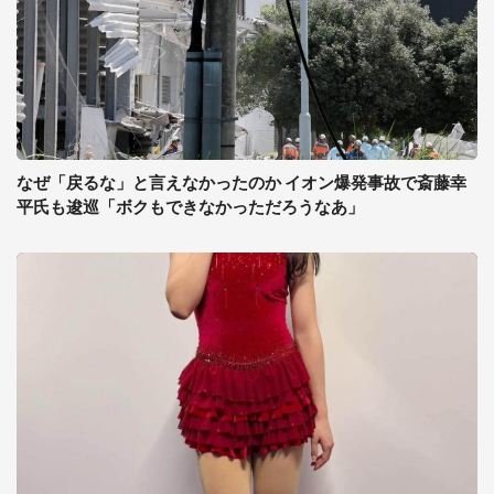
なぜ「戻るな」と言えなかったのか イオン爆発事故で斎藤幸
平氏も逡巡「ボクもできなかっただろうなあ」