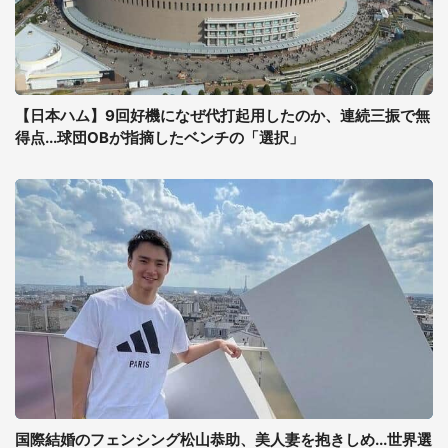
【日本ハム】9回好機になぜ代打起用したのか、連続三振で無
得点...球団OBが指摘したベンチの「選択」
国際結婚のフェンシング松山恭助、美人妻を抱きしめ...世界選