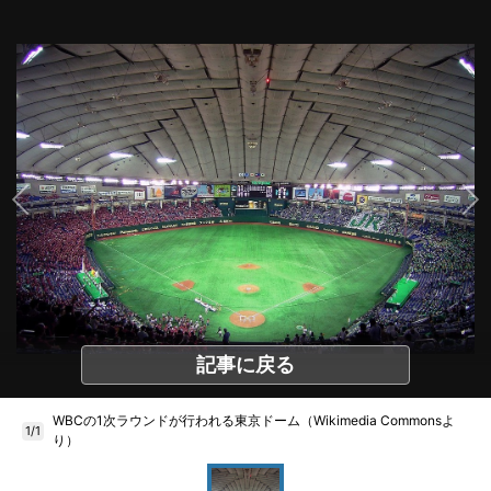
記事に戻る
WBCの1次ラウンドが行われる東京ドーム（Wikimedia Commonsよ
1/1
り）