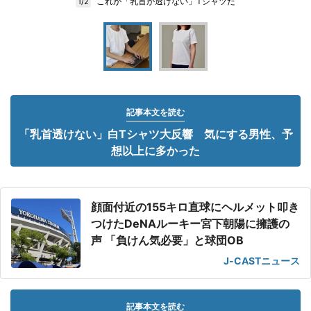
これが「乳首が透けない」Tシャツだ
1/2
記事本文を読む
「乳首透けない」白Tシャツ大反響 気にする男性、予
想以上に多かった
顔面付近の155キロ直球にヘルメット叩き
つけたDeNAルーキー宮下朝陽に擁護の
声 「負けん気必要」と球団OB
J-CASTニュース
記事本文を読む