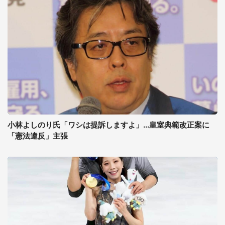
小林よしのり氏「ワシは提訴しますよ」...皇室典範改正案に
「憲法違反」主張