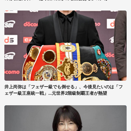
井上尚弥は「フェザー級でも倒せる」、今後見たいのは「フ
ェザー級王座統一戦」...元世界2階級制覇王者が熱望