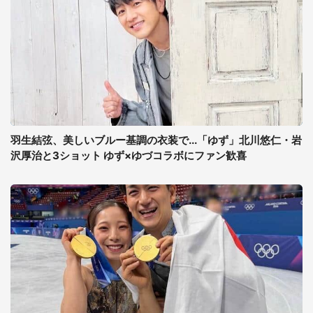
羽生結弦、美しいブルー基調の衣装で...「ゆず」北川悠仁・岩
沢厚治と3ショット ゆず×ゆづコラボにファン歓喜