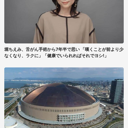
堀ちえみ、舌がん手術から7年半で思い 「嘆くことが前より少
なくなり、ラクに」「健康でいられればそれでヨシ!」