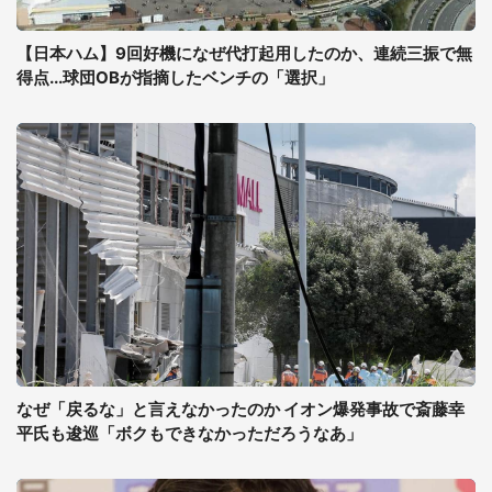
【日本ハム】9回好機になぜ代打起用したのか、連続三振で無
得点...球団OBが指摘したベンチの「選択」
なぜ「戻るな」と言えなかったのか イオン爆発事故で斎藤幸
平氏も逡巡「ボクもできなかっただろうなあ」