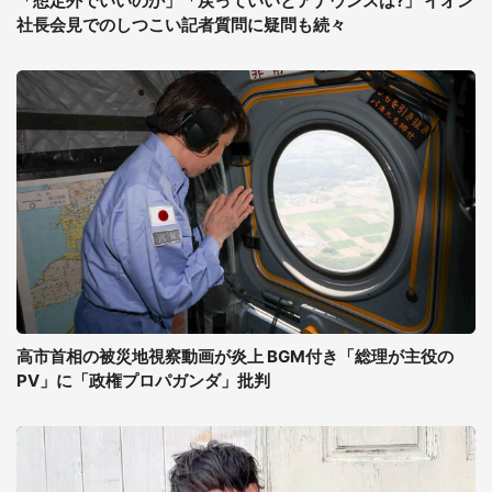
「想定外でいいのか」「戻っていいとアナウンスは?」 イオン
社長会見でのしつこい記者質問に疑問も続々
高市首相の被災地視察動画が炎上 BGM付き「総理が主役の
PV」に「政権プロパガンダ」批判