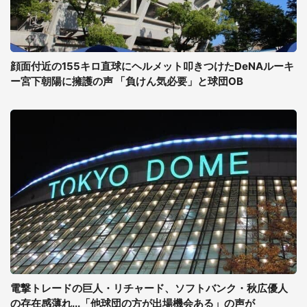
顔面付近の155キロ直球にヘルメット叩きつけたDeNAルーキ
ー宮下朝陽に擁護の声 「負けん気必要」と球団OB
電撃トレードの巨人・リチャード、ソフトバンク・秋広優人
の存在感薄れ...「他球団の方が出場機会ある」の声が