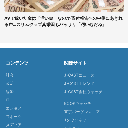
AVで稼いだ金は「汚い金」なのか 寄付報告への中傷にあきれ
る声...スリムクラブ真栄田もバッサリ「汚い心だね」
コンテンツ
関連サイト
社会
J-CASTニュース
政治
J-CASTトレンド
経済
J-CAST会社ウォッチ
IT
BOOKウォッチ
エンタメ
東京バーゲンマニア
スポーツ
Jタウンネット
メディア