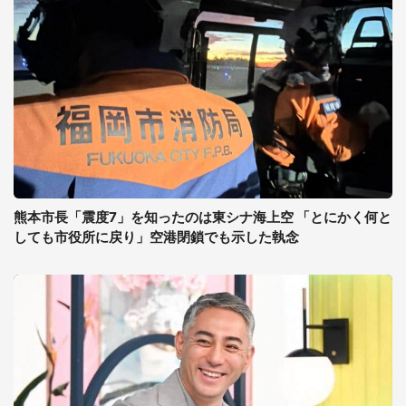
熊本市長「震度7」を知ったのは東シナ海上空 「とにかく何と
しても市役所に戻り」空港閉鎖でも示した執念