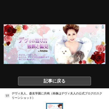
記事に戻る
デヴィ夫人、森友学園に共鳴（画像はデヴィ夫人の公式ブログのスク
1/1
リーンショット）