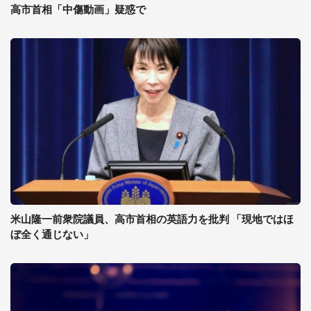
高市首相「中傷動画」疑惑で
米山隆一前衆院議員、高市首相の英語力を批判 「現地ではほ
ぼ全く通じない」