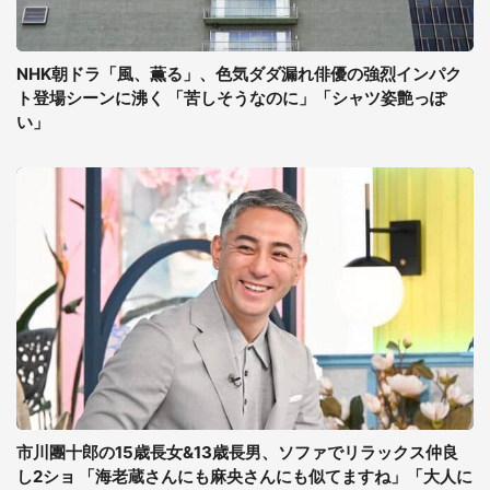
NHK朝ドラ「風、薫る」、色気ダダ漏れ俳優の強烈インパク
ト登場シーンに沸く 「苦しそうなのに」「シャツ姿艶っぽ
い」
市川團十郎の15歳長女&13歳長男、ソファでリラックス仲良
し2ショ 「海老蔵さんにも麻央さんにも似てますね」「大人に