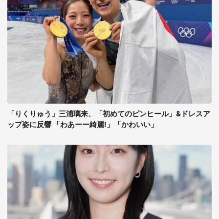
「りくりゅう」三浦璃来、「初めてのピンヒール」&ドレスア
ップ姿に反響 「わあーー綺麗!」「かわいい」