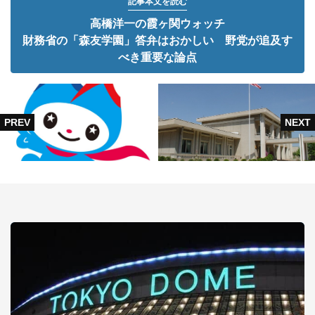
記事本文を読む
高橋洋一の霞ヶ関ウォッチ
財務省の「森友学園」答弁はおかしい 野党が追及す
べき重要な論点