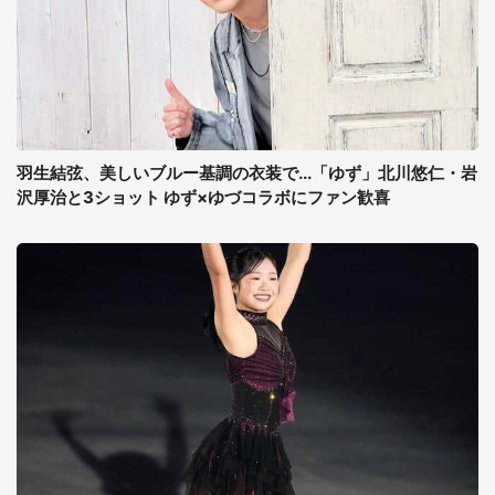
羽生結弦、美しいブルー基調の衣装で...「ゆず」北川悠仁・岩
沢厚治と3ショット ゆず×ゆづコラボにファン歓喜