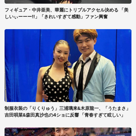
フィギュア・中井亜美、華麗にトリプルアクセル決める 「美
しいぃーーー!!」「きれいすぎて感動」ファン興奮
制服衣装の「りくりゅう」三浦璃来&木原龍一、「うたまさ」
吉田唄菜&森田真沙也の4ショに反響 「青春すぎて眩しい」