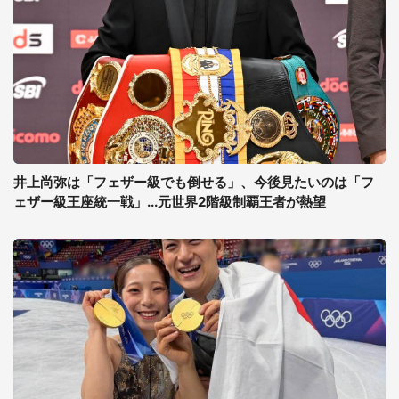
井上尚弥は「フェザー級でも倒せる」、今後見たいのは「フ
ェザー級王座統一戦」...元世界2階級制覇王者が熱望