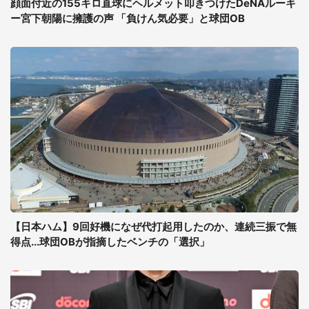
顔面付近の155キロ直球にヘルメット叩きつけたDeNAルーキ
ー宮下朝陽に擁護の声 「負けん気必要」と球団OB
【日本ハム】9回好機になぜ代打起用したのか、連続三振で無
得点...球団OBが指摘したベンチの「選択」