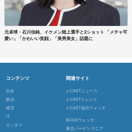
元卓球・石川佳純、イケメン陸上選手と2ショット 「メチャ可
愛い」「かわいい笑顔」「美男美女」話題に
コンテンツ
関連サイト
社会
J-CASTニュース
政治
J-CASTトレンド
経済
J-CAST会社ウォッチ
IT
BOOKウォッチ
エンタメ
東京バーゲンマニア