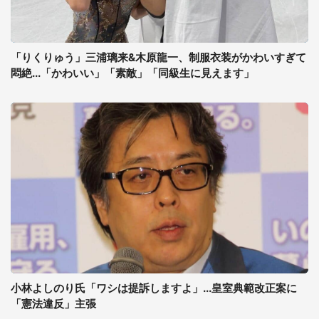
「りくりゅう」三浦璃来&木原龍一、制服衣装がかわいすぎて
悶絶...「かわいい」「素敵」「同級生に見えます」
小林よしのり氏「ワシは提訴しますよ」...皇室典範改正案に
「憲法違反」主張