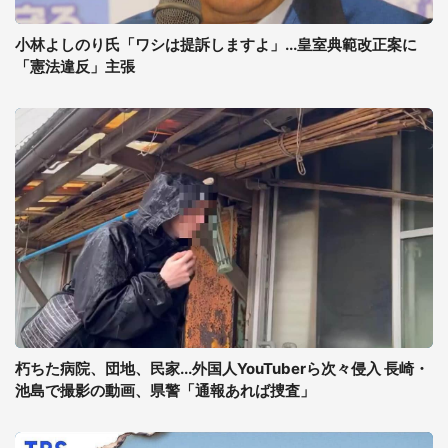
小林よしのり氏「ワシは提訴しますよ」...皇室典範改正案に
「憲法違反」主張
朽ちた病院、団地、民家...外国人YouTuberら次々侵入 長崎・
池島で撮影の動画、県警「通報あれば捜査」