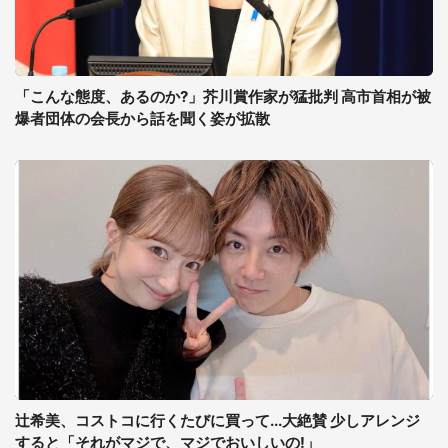
「こんな態度、あるのか?」芥川賞作家が猛批判 高市首相が被
爆者団体の会長から話を聞く姿が拡散
辻希美、コストコに行くたびに買って...大絶賛 少しアレンジ
すると「それがマジで、マジでおいしいの!」