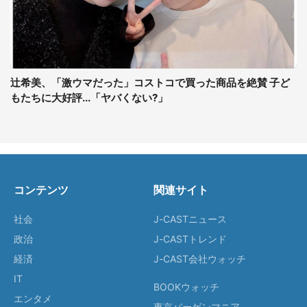
辻希美、「激ウマだった」コストコで買った商品を絶賛 子ど
もたちに大好評...「ヤバくない?」
コンテンツ
関連サイト
社会
J-CASTニュース
政治
J-CASTトレンド
経済
J-CAST会社ウォッチ
IT
BOOKウォッチ
エンタメ
東京バーゲンマニア