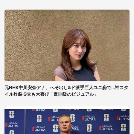
元NHK中川安奈アナ、へそ出し&ド派手巨人ユニ姿で...神スタ
イル炸裂 G党も大喜び「反則級のビジュアル」