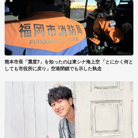
熊本市長「震度7」を知ったのは東シナ海上空 「とにかく何と
しても市役所に戻り」空港閉鎖でも示した執念