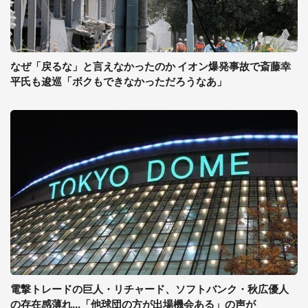
なぜ「戻るな」と言えなかったのか イオン爆発事故で斎藤幸
平氏も逡巡「ボクもできなかっただろうなあ」
電撃トレードの巨人・リチャード、ソフトバンク・秋広優人
の存在感薄れ...「他球団の方が出場機会ある」の声が