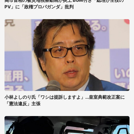
高市首相の被災地視察動画が炎上 BGM付き「総理が主役の
PV」に「政権プロパガンダ」批判
小林よしのり氏「ワシは提訴しますよ」...皇室典範改正案に
「憲法違反」主張