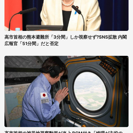
高市首相の熊本避難所「3分間」しか視察せず?SNS拡散 内閣
広報官「51分間」だと否定