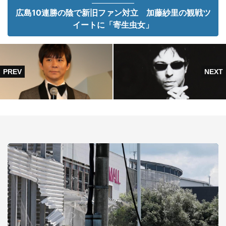
広島10連勝の陰で新旧ファン対立 加藤紗里の観戦ツ
イートに「寄生虫女」