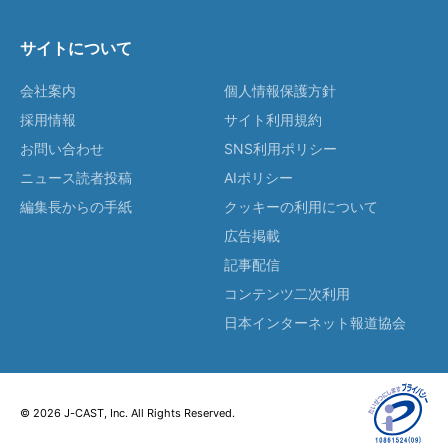
サイトについて
会社案内
個人情報保護方針
採用情報
サイト利用規約
お問い合わせ
SNS利用ポリシー
ニュース読者投稿
AIポリシー
編集長からの手紙
クッキーの利用について
広告掲載
記事配信
コンテンツ二次利用
日本インターネット報道協会
© 2026 J-CAST, Inc. All Rights Reserved.