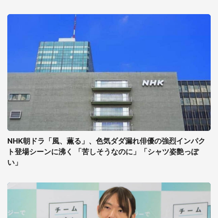
NHK朝ドラ「風、薫る」、色気ダダ漏れ俳優の強烈インパク
ト登場シーンに沸く 「苦しそうなのに」「シャツ姿艶っぽ
い」