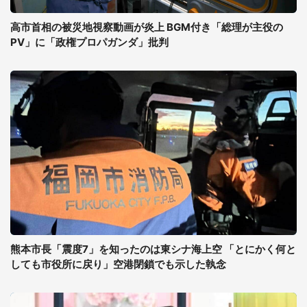
高市首相の被災地視察動画が炎上 BGM付き「総理が主役の
PV」に「政権プロパガンダ」批判
熊本市長「震度7」を知ったのは東シナ海上空 「とにかく何と
しても市役所に戻り」空港閉鎖でも示した執念