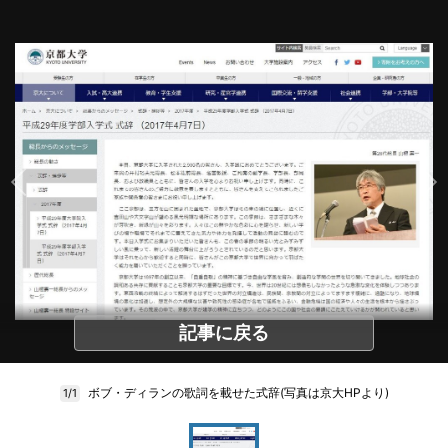
記事に戻る
ボブ・ディランの歌詞を載せた式辞(写真は京大HPより)
1/1