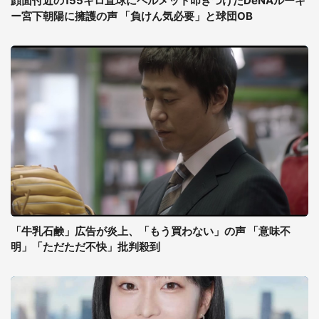
顔面付近の155キロ直球にヘルメット叩きつけたDeNAルーキ
ー宮下朝陽に擁護の声 「負けん気必要」と球団OB
「牛乳石鹸」広告が炎上、「もう買わない」の声 「意味不
明」「ただただ不快」批判殺到