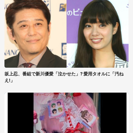
坂上忍、番組で新川優愛「泣かせた」? 愛用タオルに「汚ね
え!」