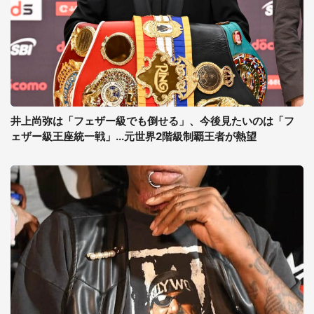
井上尚弥は「フェザー級でも倒せる」、今後見たいのは「フ
ェザー級王座統一戦」...元世界2階級制覇王者が熱望