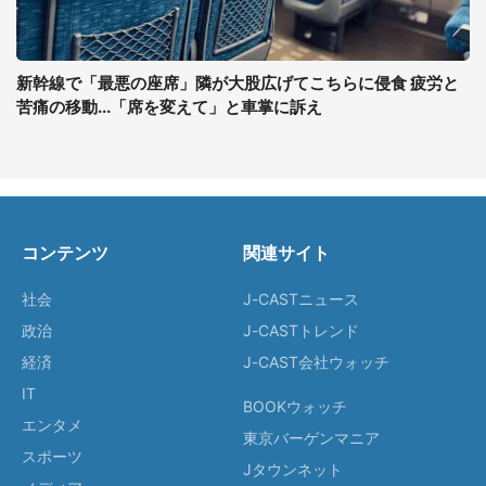
新幹線で「最悪の座席」隣が大股広げてこちらに侵食 疲労と
苦痛の移動...「席を変えて」と車掌に訴え
コンテンツ
関連サイト
社会
J-CASTニュース
政治
J-CASTトレンド
経済
J-CAST会社ウォッチ
IT
BOOKウォッチ
エンタメ
東京バーゲンマニア
スポーツ
Jタウンネット