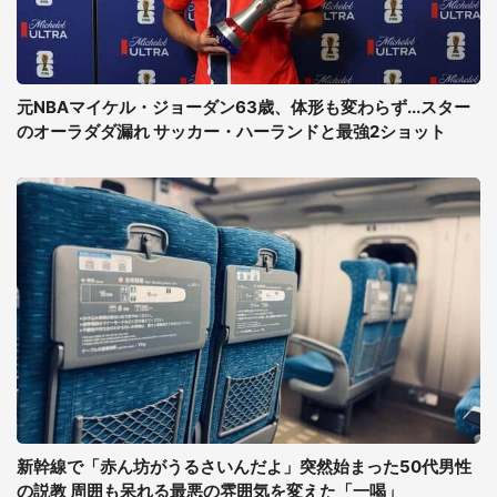
元NBAマイケル・ジョーダン63歳、体形も変わらず...スター
のオーラダダ漏れ サッカー・ハーランドと最強2ショット
新幹線で「赤ん坊がうるさいんだよ」突然始まった50代男性
の説教 周囲も呆れる最悪の雰囲気を変えた「一喝」